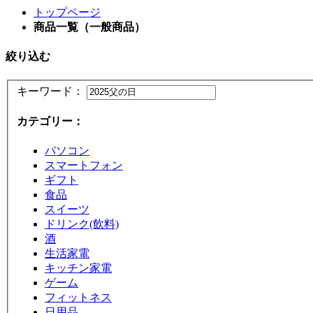
トップページ
商品一覧（一般商品）
絞り込む
キーワード：
カテゴリー：
パソコン
スマートフォン
ギフト
食品
スイーツ
ドリンク(飲料)
酒
生活家電
キッチン家電
ゲーム
フィットネス
日用品