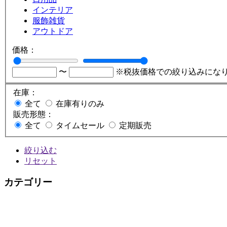
インテリア
服飾雑貨
アウトドア
価格：
〜
※税抜価格での絞り込みにな
在庫：
全て
在庫有りのみ
販売形態：
全て
タイムセール
定期販売
絞り込む
リセット
カテゴリー