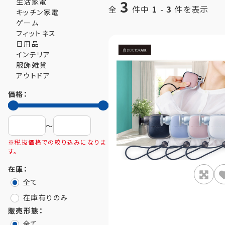
生活家電
3
全
件中
1
-
3
件を表示
キッチン家電
ゲーム
フィットネス
日用品
インテリア
服飾雑貨
アウトドア
価格：
〜
※税抜価格での絞り込みになりま
す。
在庫：
全て
在庫有りのみ
販売形態：
全て