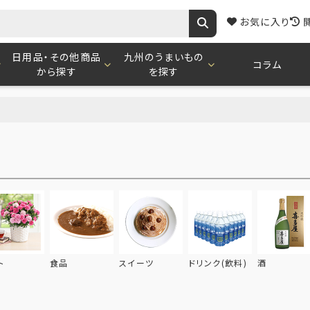
お気に入り
日用品・その他商品
九州のうまいもの
コラム
から探す
を探す
ト
食品
スイーツ
ドリンク(飲料)
酒