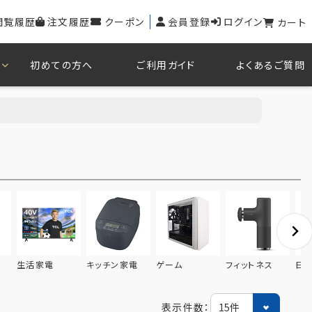
閲覧履歴
注文履歴
クーポン
会員登録
ログイン
カート
初めての方へ
ご利用ガイド
よくあるご質問
生活家電
キッチン家電
ゲーム
フィットネス
日
表示件数：