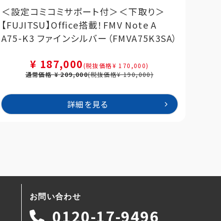
＜設定コミコミサポート付＞＜下取り＞
＜設
【FUJITSU】Office搭載！FMV Note A
Off
A75-K3 ファインシルバー（FMVA75K3SA）
ンシ
¥ 187,000
(税抜価格¥ 170,000)
通常価格 ¥ 209,000
(税抜価格¥ 190,000)
詳細を見る
お問い合わせ
0120-17-9496