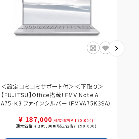
＜設定コミコミサポート付＞＜下取り＞
＜設
【FUJITSU】Office搭載！FMV Note A
Off
A75-K3 ファインシルバー（FMVA75K3SA）
ンシ
¥ 187,000
(税抜価格¥ 170,000)
通常価格 ¥ 209,000
(税抜価格¥ 190,000)