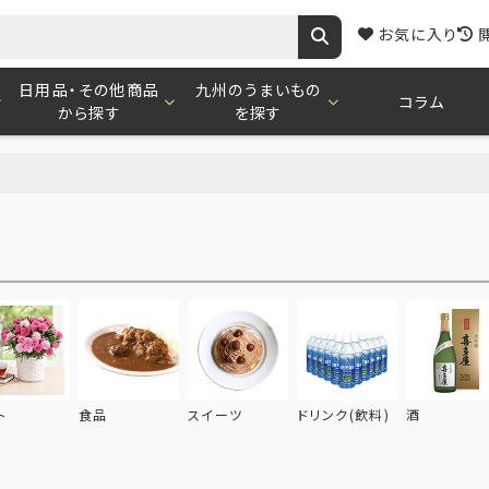
お気に入り
日用品・その他商品
九州のうまいもの
コラム
から探す
を探す
ト
食品
スイーツ
ドリンク(飲料)
酒