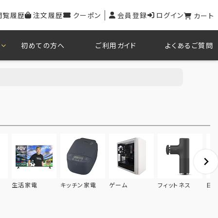
閲覧履歴
注文履歴
クーポン
会員登録
ログイン
カート
初めての方へ
ご利用ガイド
よくあるご質問
生活家電
キッチン家電
ゲーム
フィットネス
日