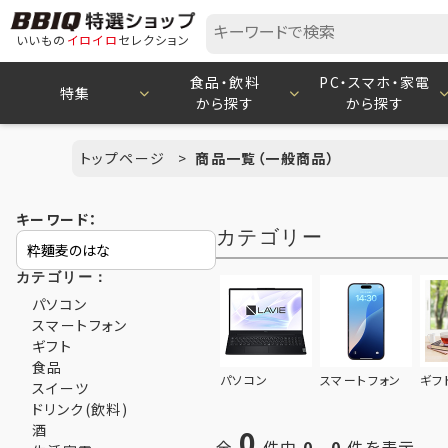
いいもの
イロイロ
セレクション
食品・飲料
PC・スマホ・家電
特集
から探す
から探す
トップページ
商品一覧（一般商品）
キーワード：
カテゴリー
カテゴリー：
パソコン
スマートフォン
ギフト
食品
パソコン
スマートフォン
ギフ
スイーツ
ドリンク(飲料)
酒
0
全
件中
0
-
0
件を表示