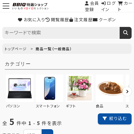
会員
ログ
カー
登録
イン
ト
いいもの
イロイロ
セレクション
お気に入り
閲覧履歴
注文履歴
クーポン
トップページ
商品一覧（一般商品）
カテゴリー
パソコン
スマートフォン
ギフト
食品
スイ
5
絞り込む
全
件中
1
-
5
件を表示