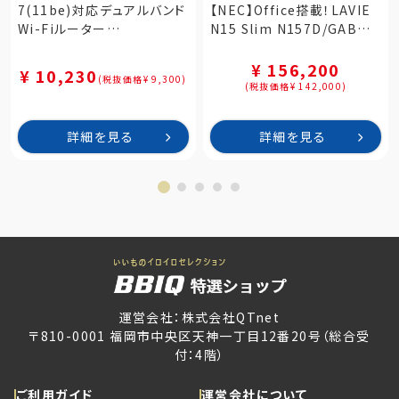
7(11be)対応デュアルバンド
【NEC】Office搭載！LAVIE
Wi-Fiルーター
N15 Slim N157D/GAB
2882+688Mbps
15.6型 カームブラック（PC-
AirStation（WSR3600BE4-
N157DGAB）
¥ 156,200
¥ 10,230
(税抜価格¥ 9,300)
KH）
(税抜価格¥ 142,000)
詳細を見る
詳細を見る
運営会社：株式会社QTnet
〒810-0001 福岡市中央区天神一丁目12番20号（総合受
付：4階）
ご利用ガイド
運営会社について