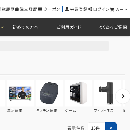
閲覧履歴
注文履歴
クーポン
会員登録
ログイン
カート
初めての方へ
ご利用ガイド
よくあるご質問
生活家電
キッチン家電
ゲーム
フィットネス
日
表示件数：