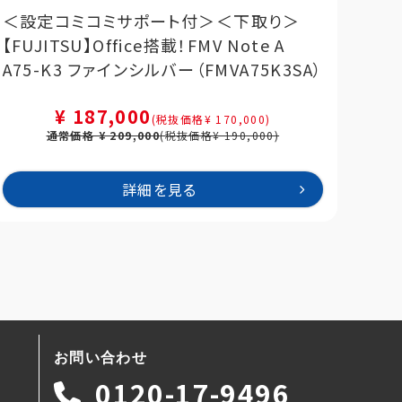
＜設定コミコミサポート付＞＜下取り＞
＜設
【FUJITSU】Office搭載！FMV Note A
Off
A75-K3 ファインシルバー（FMVA75K3SA）
ンシ
¥ 187,000
(税抜価格¥ 170,000)
通常価格 ¥ 209,000
(税抜価格¥ 190,000)
詳細を見る
お問い合わせ
0120-17-9496