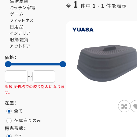
生活家電
1
全
件中
1
-
1
件を表示
キッチン家電
ゲーム
フィットネス
日用品
インテリア
服飾雑貨
アウトドア
価格：
〜
※税抜価格での絞り込みになりま
す。
在庫：
全て
在庫有りのみ
販売形態：
全て