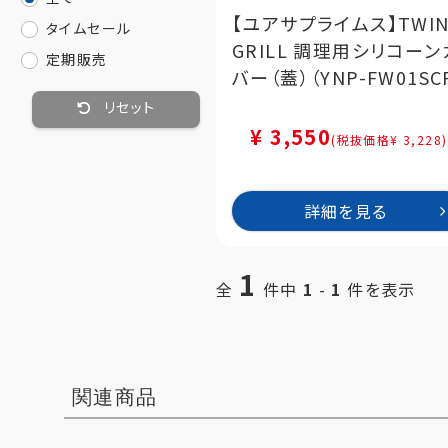
【ユアサプライムス】TWI
タイムセール
GRILL 調理用シリコーンカ
定期販売
バー（蓋）（YNP-FW01SC
リセット
¥ 3,550
(税抜価格¥ 3,228)
詳細を見る
1
全
件中
1
-
1
件を表示
関連商品