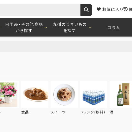
お気に入り
日用品・その他商品
九州のうまいもの
コラム
から探す
を探す
ト
食品
スイーツ
ドリンク(飲料)
酒