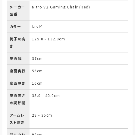
メーカー
Nitro V2 Gaming Chair (Red)
型番
カラー
レッド
椅子の高
125.0 - 132.0cm
さ
座面幅
37cm
座面奥行
56cm
座面厚さ
10cm
座面高さ
33.0 - 40.0cm
の調節幅
アームレ
28 - 35cm
スト高さ
背もたれ
92cm