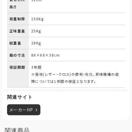
高さ
荷重制限
150Kg
正味重量
25Kg
総重量
28Kg
箱の寸法
88×68×38cm
保証期間
3年間
※張地(レザー・クロス)の摩耗・劣化、昇降機構の故
障については1年間の保証となります。
関連サイト
メーカーHP
関連商品