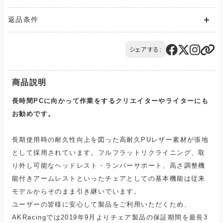
送料が発生する商品の場合、送料は配送方法や配送地域に応
返品条件
じて異なります。
また、複数の商品を同時にご購入された場合、送料は商品ごと
ご注文の商品と異なる商品が到着した場合には、商品の到着後
に発生します。
14日以内にQTnetお客さまセンターにお電話にてご連絡くださ
シェアする:
ご購入のお手続きの際、「お届け先入力」の画面にてお届け先情
い。
報をご入力後、送料をご確認いただけます。
交換または返品とさせていただきます。（送料は当社負担）
配送・送料について
商品説明
長時間PCに向かって作業をするクリエイターやライターにも
お勧めです。
長期使用時の耐久性向上を図った高耐久PUレザー素材が張地
として採用されています。フルフラットリクライニング、取
り外し可能なヘッドレスト・ランバーサポート、高さ調整機
能付きアームレストといったチェアとしての基本機能は従来
モデルからそのまま引き継いでいます。
ユーザーの皆様に安心して製品をご利用いただくため、
AKRacingでは2019年9月よりチェア製品の保証期間を最長3