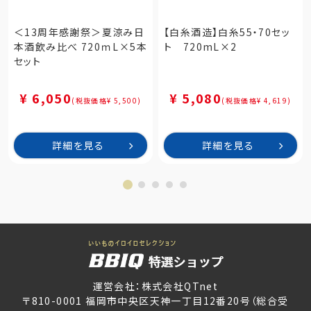
＜13周年感謝祭＞夏涼み日
【白糸酒造】白糸55・70セッ
本酒飲み比べ 720ｍL×5本
ト 720mL×2
セット
¥ 6,050
¥ 5,080
(税抜価格¥ 5,500)
(税抜価格¥ 4,619)
詳細を見る
詳細を見る
運営会社：株式会社QTnet
〒810-0001 福岡市中央区天神一丁目12番20号（総合受