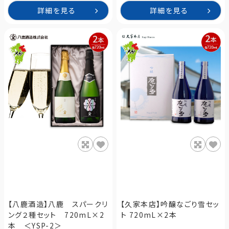
詳細を見る
詳細を見る
【八鹿酒造】八鹿 スパークリ
【久家本店】吟醸なごり雪セッ
ング２種セット 720mL×2
ト 720mL×2本
本 ＜YSP-2＞