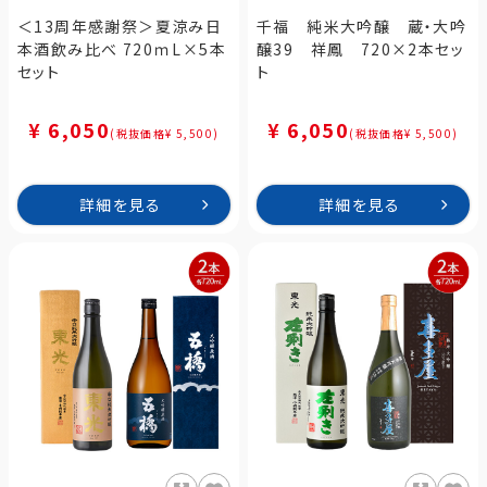
＜13周年感謝祭＞夏涼み日
千福 純米大吟醸 蔵・大吟
本酒飲み比べ 720ｍL×5本
醸39 祥鳳 720×2本セッ
セット
ト
¥ 6,050
¥ 6,050
(税抜価格¥ 5,500)
(税抜価格¥ 5,500)
詳細を見る
詳細を見る