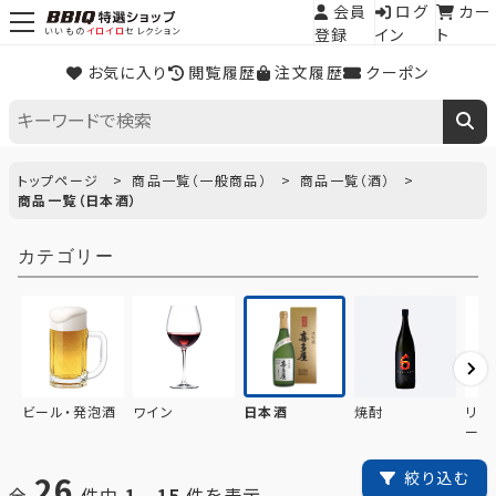
会員
ログ
カー
登録
イン
ト
いいもの
イロイロ
セレクション
お気に入り
閲覧履歴
注文履歴
クーポン
トップページ
商品一覧（一般商品）
商品一覧（酒）
商品一覧（日本酒）
カテゴリー
ビール・発泡酒
ワイン
日本酒
焼酎
リキ
ード
26
絞り込む
全
件中
1
-
15
件を表示