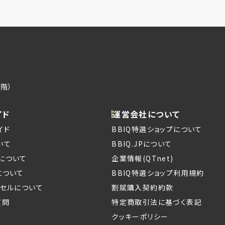
階）
イド
運営会社について
イド
BBIQ特選ショップについて
いて
BBIQ.JPについて
について
企業情報(QTnet)
について
BBIQ特選ショップ利用規約
ンセルについて
割賦購入契約約款
質問
特定商取引法に基づく表記
クッキーポリシー