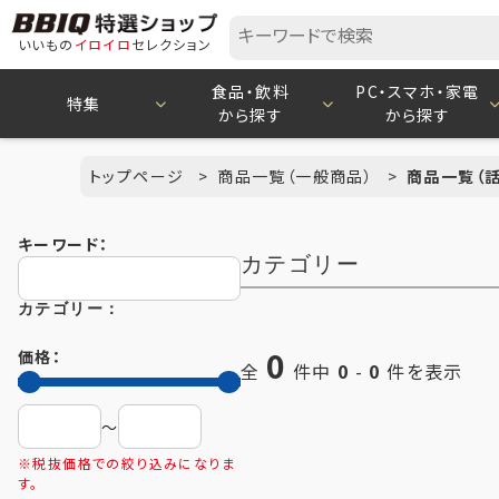
いいもの
イロイロ
セレクション
食品・飲料
PC・スマホ・家電
特集
から探す
から探す
トップページ
商品一覧（一般商品）
商品一覧（
キーワード：
カテゴリー
カテゴリー：
0
価格：
全
件中
0
-
0
件を表示
〜
※税抜価格での絞り込みになりま
す。