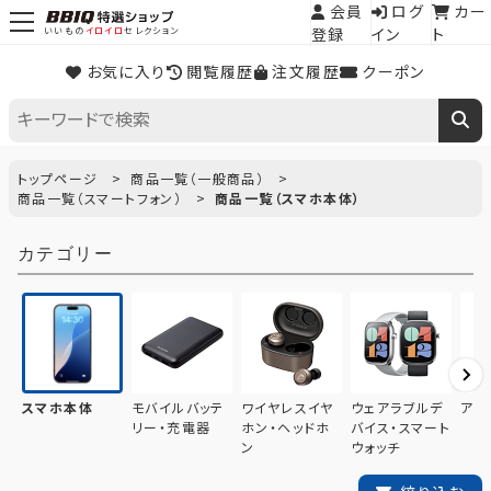
会員
ログ
カー
登録
イン
ト
いいもの
イロイロ
セレクション
お気に入り
閲覧履歴
注文履歴
クーポン
トップページ
商品一覧（一般商品）
商品一覧（スマートフォン）
商品一覧（スマホ本体）
カテゴリー
スマホ本体
モバイルバッテ
ワイヤレスイヤ
ウェアラブルデ
アク
リー・充電器
ホン・ヘッドホ
バイス・スマート
ン
ウォッチ