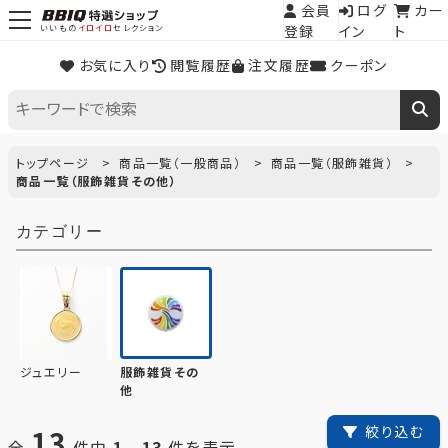
会員
ログ
カー
登録
イン
ト
いいもの
イロイロ
セレクション
お気に入り
閲覧履歴
注文履歴
クーポン
トップページ
商品一覧（一般商品）
商品一覧（服飾雑貨）
商品一覧（服飾雑貨その他）
カテゴリー
ジュエリー
服飾雑貨その
他
13
絞り込む
全
件中
1
-
13
件を表示