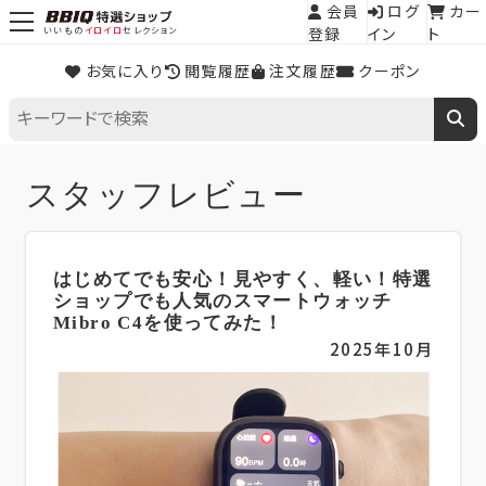
会員
ログ
カー
登録
イン
ト
いいもの
イロイロ
セレクション
お気に入り
閲覧履歴
注文履歴
クーポン
スタッフレビュー
はじめてでも安心！見やすく、軽い！特選
ショップでも人気のスマートウォッチ
Mibro C4を使ってみた！
2025年10月