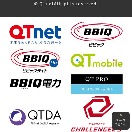
© QTnetAllrights reserved.
ページ
TOPへ