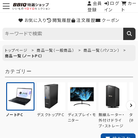
会員
ログ
カー
登録
イン
ト
いいもの
イロイロ
セレクション
お気に入り
閲覧履歴
注文履歴
クーポン
トップページ
商品一覧（一般商品）
商品一覧（パソコン）
商品一覧（ノートPC）
カテゴリー
ノートPC
デスクトップPC
ディスプレイ・モ
無線ルーター・
タブ
ニター
外付けドライ
(Wif
ブ・ストレージ