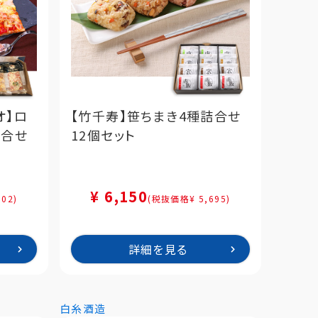
オ】ロ
【竹千寿】笹ちまき4種詰合せ
詰合せ
12個セット
¥ 6,150
02)
(税抜価格¥ 5,695)
詳細を見る
白糸酒造