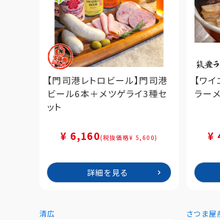
【門司港レトロビール】門司港
【ワイ
ビール6本＋メツゲライ3種セ
ラーメ
ット
¥ 6,160
¥ 
(税抜価格¥ 5,600)
詳細を見る
清広
さつま屋