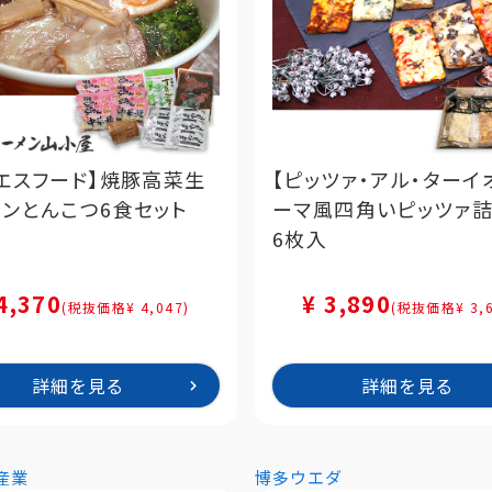
エスフード】焼豚高菜生
【ピッツァ・アル・ターイ
ンとんこつ6食セット
ーマ風四角いピッツァ
6枚入
4,370
¥ 3,890
(税抜価格¥ 4,047)
(税抜価格¥ 3,6
詳細を見る
詳細を見る
産業
博多ウエダ