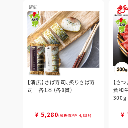
【清広】さば寿司、炙りさば寿
【さ
司 各1本（各8貫）
倉和
300ｇ
¥ 5,280
¥ 
(税抜価格¥ 4,889)