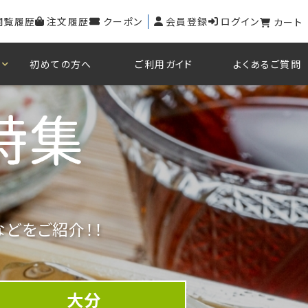
閲覧履歴
注文履歴
クーポン
会員登録
ログイン
カート
初めての方へ
ご利用ガイド
よくあるご質問
どをご紹介！！
大分