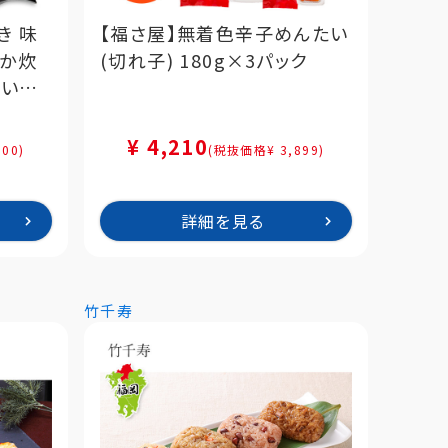
き 味
【福さ屋】無着色辛子めんたい
ぬか炊
(切れ子) 180g×3パック
・いわ
¥ 4,210
00)
(税抜価格¥ 3,899)
詳細を見る
竹千寿