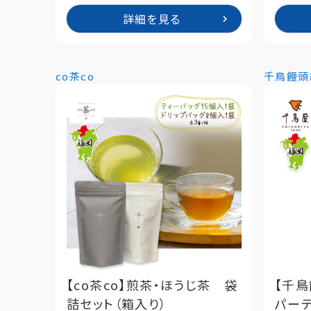
詳細を見る
co茶co
千鳥饅頭
【co茶co】煎茶・ほうじ茶 袋
【千
詰セット（箱入り）
パー