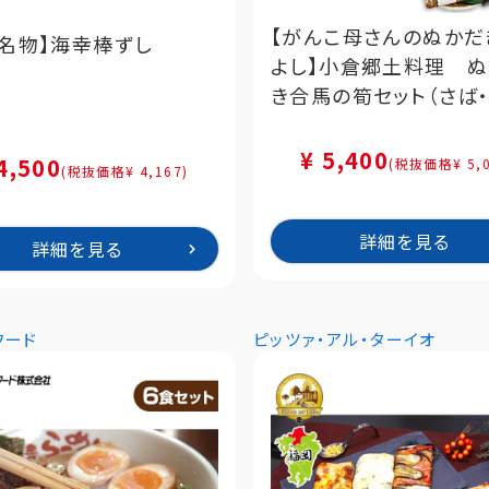
【がんこ母さんのぬかだ
島名物】海幸棒ずし
よし】小倉郷土料理 
き合馬の筍セット（さば
し・筍）
¥ 5,400
4,500
(税抜価格¥ 5,0
(税抜価格¥ 4,167)
詳細を見る
詳細を見る
フード
ピッツァ・アル・ターイオ