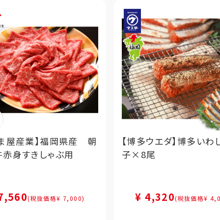
つま屋産業】福岡県産 朝
【博多ウエダ】博多いわ
牛赤身すきしゃぶ用
子×8尾
7,560
¥ 4,320
(税抜価格¥ 7,000)
(税抜価格¥ 4,0