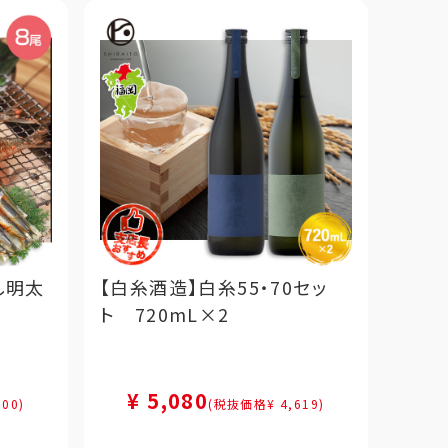
し明太
【白糸酒造】白糸55・70セッ
ト 720mL×2
¥ 5,080
00)
(税抜価格¥ 4,619)