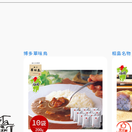
博多華味鳥
相島名物