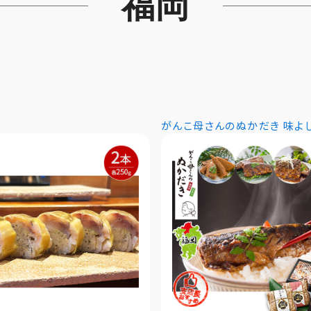
福岡
がんこ母さんのぬかだき 味よ