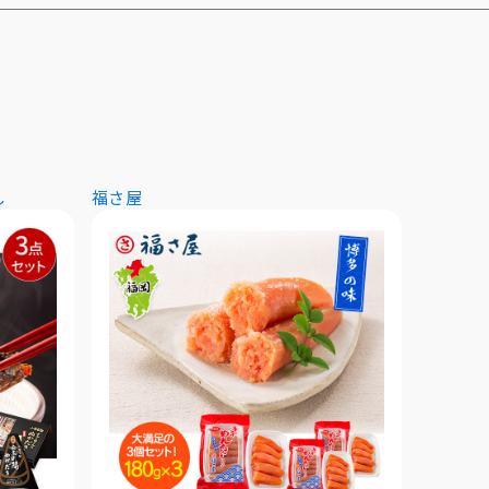
し
福さ屋