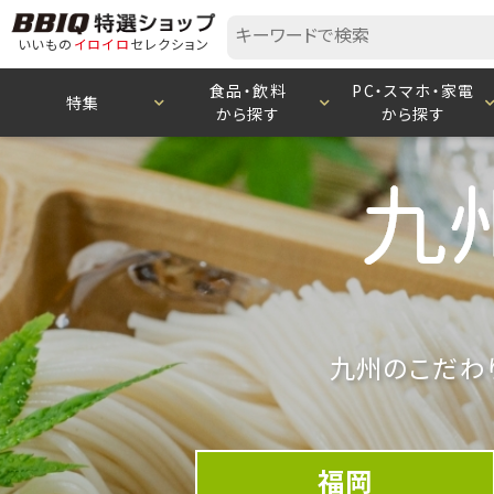
いいもの
イロイロ
セレクション
食品・飲料
PC・スマホ・家電
特集
から探す
から探す
九州のこだわ
福岡