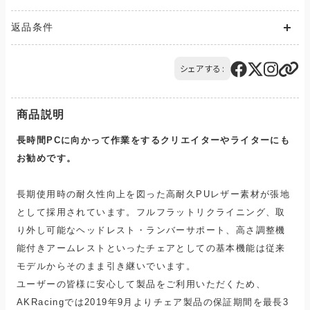
送料が発生する商品の場合、送料は配送方法や配送地域に応
返品条件
じて異なります。
また、複数の商品を同時にご購入された場合、送料は商品ごと
ご注文の商品と異なる商品が到着した場合には、商品の到着後
に発生します。
14日以内にQTnetお客さまセンターにお電話にてご連絡くださ
シェアする:
ご購入のお手続きの際、「お届け先入力」の画面にてお届け先情
い。
報をご入力後、送料をご確認いただけます。
交換または返品とさせていただきます。（送料は当社負担）
配送・送料について
商品説明
長時間PCに向かって作業をするクリエイターやライターにも
お勧めです。
長期使用時の耐久性向上を図った高耐久PUレザー素材が張地
として採用されています。フルフラットリクライニング、取
り外し可能なヘッドレスト・ランバーサポート、高さ調整機
能付きアームレストといったチェアとしての基本機能は従来
モデルからそのまま引き継いでいます。
ユーザーの皆様に安心して製品をご利用いただくため、
AKRacingでは2019年9月よりチェア製品の保証期間を最長3