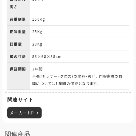
高さ
荷重制限
150Kg
正味重量
25Kg
総重量
28Kg
箱の寸法
88×68×38cm
保証期間
3年間
※張地(レザー・クロス)の摩耗・劣化、昇降機構の故
障については1年間の保証となります。
関連サイト
メーカーHP
関連商品