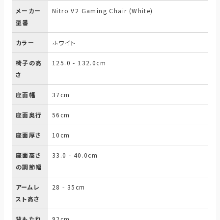
メーカー
Nitro V2 Gaming Chair (White)
型番
カラー
ホワイト
椅子の高
125.0 - 132.0cm
さ
座面幅
37cm
座面奥行
56cm
座面厚さ
10cm
座面高さ
33.0 - 40.0cm
の調節幅
アームレ
28 - 35cm
スト高さ
背もたれ
92cm