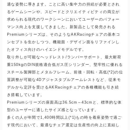
適な姿勢に導きます。ことに高い集中力の持続が必要とされ
るゲームシーンや、スピードとクリエイティビティの両立が
求められる現代のワークシーンにおいてユーザーのパフォー
マンス向上を支援してきました。新製品として発売される
Premiumシリーズは、そのようなAKRacingチェアの基本コ
ンセプトを生かしつつ、機能面・デザイン面をリファインし
たオフィス向けのハイエンドモデルです。
取り外しが可能なヘッドレスト/ランバーサポート、最大耐荷
重150kgのDIN規格適合低ガス圧シリンダー、堅牢性に優れる
スチール製脚部とメタルフレーム、前後・回転・高低(*2)の位
置調整が可能な4Dアジャスタブルアームレストなど、従来モ
デルから定評を受けるAKRacingチェアの各種機能も引き続
き搭載しています。
Premiumシリーズの座面高は36.5cm～43cmと、標準的な体
型のユーザーに適したサイズ感となっています。
多くの人が年間で1,400時間以上(*1)もの時を着座姿勢で過ご
す現代において、最適なチェア選定は生産性の向上に直結し