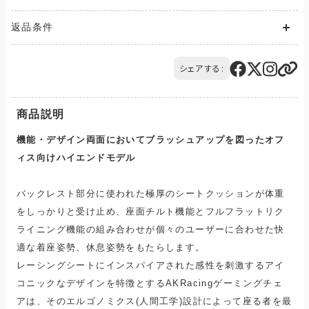
送料が発生する商品の場合、送料は配送方法や配送地域に応
返品条件
じて異なります。
また、複数の商品を同時にご購入された場合、送料は商品ごと
ご注文の商品と異なる商品が到着した場合には、商品の到着後
に発生します。
14日以内にQTnetお客さまセンターにお電話にてご連絡くださ
シェアする:
ご購入のお手続きの際、「お届け先入力」の画面にてお届け先情
い。
報をご入力後、送料をご確認いただけます。
交換または返品とさせていただきます。（送料は当社負担）
配送・送料について
商品説明
機能・デザイン両面においてブラッシュアップを図ったオフ
ィス向けハイエンドモデル
バックレスト部分に使われた極厚のシートクッションが体重
をしっかりと受け止め、座面チルト機能とフルフラットリク
ライニング機能の組み合わせが個々のユーザーに合わせた快
適な着座姿勢、休息姿勢をもたらします。
レーシングシートにインスパイアされた感性を刺激するアイ
コニックなデザインを特徴とするAKRacingゲーミングチェ
アは、そのエルゴノミクス(人間工学)設計によって座る者を最