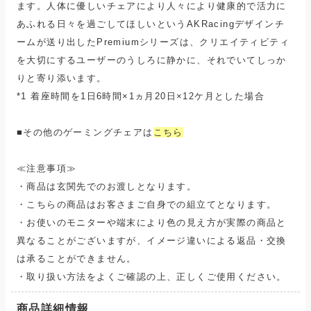
ます。人体に優しいチェアにより人々により健康的で活力に
あふれる日々を過ごしてほしいというAKRacingデザインチ
ームが送り出したPremiumシリーズは、クリエイティビティ
を大切にするユーザーのうしろに静かに、それでいてしっか
りと寄り添います。
*1 着座時間を1日6時間×1ヵ月20日×12ケ月とした場合
■その他のゲーミングチェアは
こちら
≪注意事項≫
・商品は玄関先でのお渡しとなります。
・こちらの商品はお客さまご自身での組立てとなります。
・お使いのモニターや端末により色の見え方が実際の商品と
異なることがございますが、イメージ違いによる返品・交換
は承ることができません。
・取り扱い方法をよくご確認の上、正しくご使用ください。
商品詳細情報