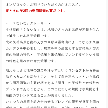
オンザロック、水割りでいただくのがオススメ。
夏と冬の年2回の季節販売の商品です。
＜
「？ないな」ストーリー＞
本格焼酎「？ないな」は、地域の方々の地元愛が連鎖を生ん
で誕生した本格芋焼酎です。
北の矢岳高原と南のえびの高原や霧島山によってなる加久藤
カルデラを中心地とし、農業を中心産業とする宮崎県えびの
市の地域の特色と、芋焼酎と米焼酎のブレンド技術という蔵
の特色を組み合わせた焼酎です。
地元らしさと地域の魅力を活かすというコンセプトから特産
品であるコメを活かすこと、そして自分達らしさという観点
から明石酒造の主要銘柄である「明月」が芋焼酎と米焼酎の
ブレンドであることから、このこだわりの焼酎は芋焼酎と米
焼酎のブレンドで造ることが決まりました。
いくつもの原酒を組み合わせるブレンドの研究が昼夜を問わ
ず続けられ、試行錯誤を繰り返すこと2年、ついに「これだ