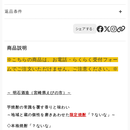
送料が発生する商品の場合、送料は配送方法や配送地域に応
返品条件
じて異なります。
また、複数の商品を同時にご購入された場合、送料は商品ごと
ご注文の商品と異なる商品が到着した場合には、商品の到着後
に発生します。
14日以内にQTnetお客さまセンターにお電話にてご連絡くださ
シェアする:
ご購入のお手続きの際、「お届け先入力」の画面にてお届け先情
い。
報をご入力後、送料をご確認いただけます。
交換または返品とさせていただきます。（送料は当社負担）
配送・送料について
商品説明
※こちらの商品は、お電話・らくらく受付フォー
ムでご注文いただけません。ご注意ください。※
～ 明石酒造（宮崎県えびの市）～
芋焼酎の常識を覆す香りと味わい
～地域と蔵の個性を磨きあわせた
限定焼酎
「？ないな」～
◇本格焼酎「？ないな」