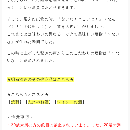
っ！」という酒質にたどり着きます。
そして、迎えた試飲の時、「ないな！？こいは！」（なん
だ！？この焼酎は！）と、驚きの声が上がりました。
これまでとは味わいの異なるロックで美味しい焼酎「？ない
な」が生れた瞬間でした。
この時に上がった驚きの声からこのこだわりの焼酎は「？な
いな」と命名されました。
★明石酒造のその他商品はこちら★
★こちらもオススメ★
【
焼酎
】【
九州のお酒
】【
ワイン・お酒
】
＜注意事項＞
・20歳未満の方
の飲酒は禁止されています。
また、
20歳未満