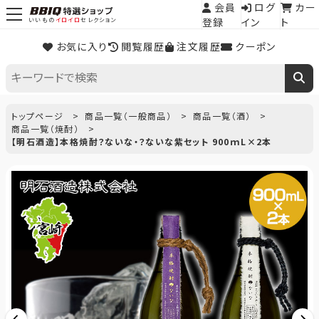
会員
ログ
カー
登録
イン
ト
いいもの
イロイロ
セレクション
お気に入り
閲覧履歴
注文履歴
クーポン
トップページ
商品一覧（一般商品）
商品一覧（酒）
商品一覧（焼酎）
【明石酒造】本格焼酎？ないな・？ないな紫セット 900ｍL×2本