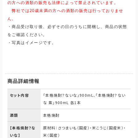
の方
への酒類の販売も法律によって禁止されています。
弊社では20歳未満の方への酒類の販売は行っておりませ
ん。
・
商品受け取り後、必ずその日のうちに開梱し、商品の状態
をご確認ください。
・
写真はイメージです。
商品詳細情報
セット内容
「本格焼酎？ないな」900mL、「本格焼酎？ない
な 紫」900mL 各1本
酒類
本格焼酎
【本格焼酎？な
原材料：さつまいも（国産）・米こうじ（国産米）・
いな】
米（国産）