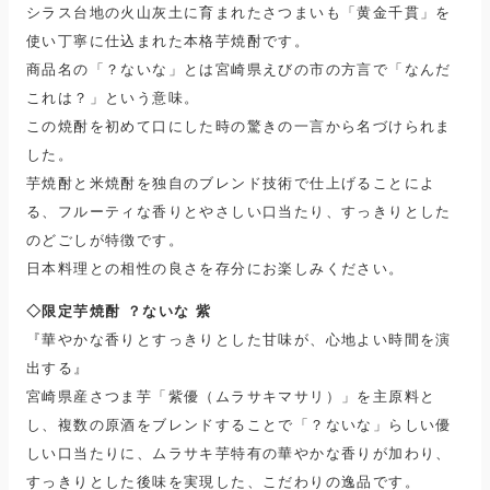
シラス台地の火山灰土に育まれたさつまいも「黄金千貫」を
使い丁寧に仕込まれた本格芋焼酎です。
商品名の「？ないな」とは宮崎県えびの市の方言で「なんだ
これは？」という意味。
この焼酎を初めて口にした時の驚きの一言から名づけられま
した。
芋焼酎と米焼酎を独自のブレンド技術で仕上げることによ
る、フルーティな香りとやさしい口当たり、すっきりとした
のどごしが特徴です。
日本料理との相性の良さを存分にお楽しみください。
◇限定芋焼酎 ？ないな 紫
『華やかな香りとすっきりとした甘味が、
心地よい時間を演
出する』
宮崎県産さつま芋「紫優（ムラサキマサリ）」を主原料と
し、複数の原酒をブレンドすることで「？ないな」らしい優
しい口当たりに、ムラサキ芋特有の華やかな香りが加わり、
すっきりとした後味を実現した、こだわりの逸品です。