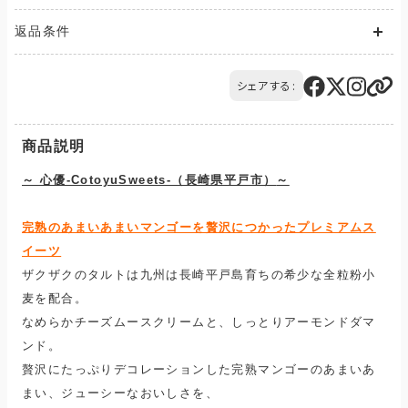
送料が発生する商品の場合、送料は配送方法や配送地域に応
返品条件
じて異なります。
また、複数の商品を同時にご購入された場合、送料は商品ごと
ご注文の商品と異なる商品が到着した場合には、商品の到着後
に発生します。
14日以内にQTnetお客さまセンターにお電話にてご連絡くださ
シェアする:
ご購入のお手続きの際、「お届け先入力」の画面にてお届け先情
い。
報をご入力後、送料をご確認いただけます。
交換または返品とさせていただきます。（送料は当社負担）
配送・送料について
商品説明
～ 心優-CotoyuSweets-（長崎県平戸市）
～
完熟のあまいあまいマンゴーを贅沢につかったプレミアムス
イーツ
ザクザクのタルトは九州は長崎平戸島育ちの希少な全粒粉小
麦を配合。
なめらかチーズムースクリームと、しっとりアーモンドダマ
ンド。
贅沢にたっぷりデコレーションした完熟マンゴーのあまいあ
まい、ジューシーなおいしさを、