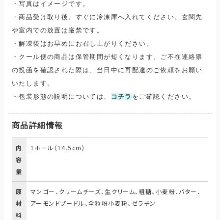
・写真はイメージです。
・商品受け取り後、すぐに冷凍庫へ入れてください。玄関先
や室内での放置は厳禁です。
・解凍後はお早めにお召し上がりください。
・クール便の商品は保管期間が短くなります。ご不在連絡票
の投函を確認された際は、当日中に再配達のご依頼をお願い
いたします。
・包装形態の説明については、
コチラ
をご確認ください。
商品詳細情報
内
1ホール（14.5cm）
容
量
原
マンゴー、クリームチーズ、生クリーム、粗糖、小麦粉、バター、
材
アーモンドプードル、全粒粉小麦粉、ゼラチン
料