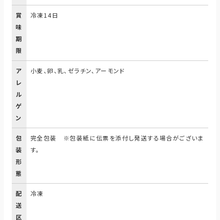
賞
冷凍14日
味
期
限
ア
小麦、卵、乳、ゼラチン、アーモンド
レ
ル
ゲ
ン
包
完全包装 ※包装紙に伝票を添付し発送する場合がございま
装
す。
形
態
配
冷凍
送
区