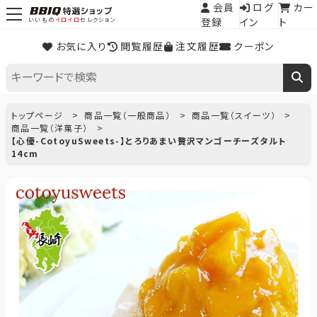
会員
ログ
カー
登録
イン
ト
いいもの
イロイロ
セレクション
お気に入り
閲覧履歴
注文履歴
クーポン
トップページ
商品一覧（一般商品）
商品一覧（スイーツ）
商品一覧（洋菓子）
【心優-CotoyuSweets-】とろりあまい贅沢マンゴーチーズタルト
14cm