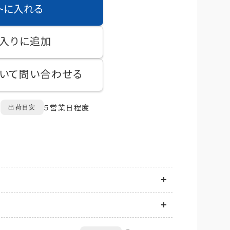
トに入れる
入りに追加
いて問い合わせる
５営業日程度
出荷目安
送地域に応じて異なります。
は商品ごとに発生します。
てお届け先情報をご入力後、送料をご確認いただけ
品の到着後14日以内にQTnetお客さまセンター