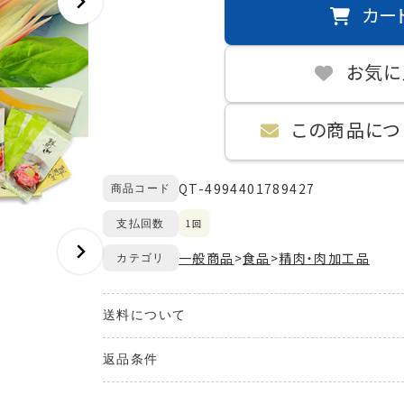
カー
お気に
この商品につ
QT-4994401789427
商品コード
1回
支払回数
一般商品
>
食品
>
精肉・肉加工品
カテゴリ
送料について
送料が発生する商品の場合、送料は配送方法や配
返品条件
また、複数の商品を同時にご購入された場合、送料
ご購入のお手続きの際、「お届け先入力」の画面に
ご注文の商品と異なる商品が到着した場合には、商
ます。