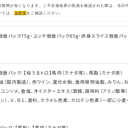
管期間が短くなります。ご不在連絡票の投函を確認された際は、当日
いては、
コチラ
をご確認ください。
食パック75g・ユッケ個食パック65g・赤身スライス個食パック
個食パック：【桜うまトロ】馬肉（カナダ産）、馬脂（カナダ産）
醤油（国内製造）、赤ワイン、還元水飴、食用植物油脂、みりん、
、コンソメ、食塩、オイスターエキス/酒精、調味料（アミノ酸等
タン）、Ｖ．Ｂ１、香料、カラメル色素、カロテン色素（一部に小
パック：【馬刺し】馬肉（カナダ産）