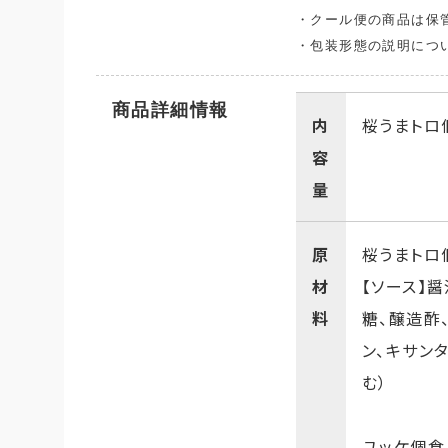
・クール便の商品は保
・包装形態の説明につ
商品詳細情報
内
桜うまトロ個
容
量
原
桜うまトロ
材
【ソース】
料
糖、醸造酢
ン、キサン
む）
ユッケ個食