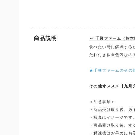
商品説明
～ 千興ファーム（熊
食べたい時に解凍する
たれ付き個食包装なの
★千興ファームのその
その他オススメ【
九州
＜注意事項＞
・商品受け取り後、必
・写真はイメージです
・商品受け取り後、す
・解凍後はお早めにお