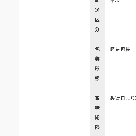
配
冷凍
送
区
分
包
簡易包装 
装
形
態
賞
製造日より
味
期
限