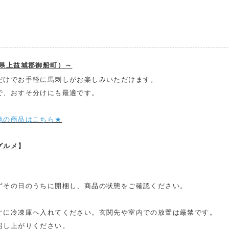
にお電話にてご連絡ください。
交換または返品とさせていただきます。（送料は当
配送・送料について
本県上益城郡御船町）～
だけでお手軽に馬刺しがお楽しみいただけます。
で、おすそ分けにも最適です。
他の商品はこちら★
グルメ
】
ずその日のうちに開梱し、商品の状態をご確認ください。
。
ぐに冷凍庫へ入れてください。玄関先や室内での放置は厳禁です。
召し上がりください。