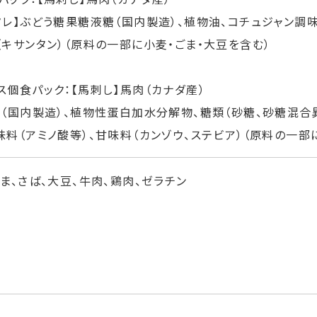
タレ】ぶどう糖果糖液糖（国内製造）、植物油、コチュジャン調味
（キサンタン）（原料の一部に小麦・ごま・大豆を含む）
ス個食パック：【馬刺し】馬肉（カナダ産）
油（国内製造）、植物性蛋白加水分解物、糖類（砂糖、砂糖混合
味料（アミノ酸等）、甘味料（カンゾウ、ステビア）（原料の一部
ごま、さば、大豆、牛肉、鶏肉、ゼラチン