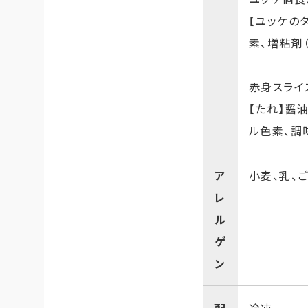
【ユッケの
素、増粘剤
赤身スライ
【たれ】醤
ル色素、調
ア
小麦、乳、
レ
ル
ゲ
ン