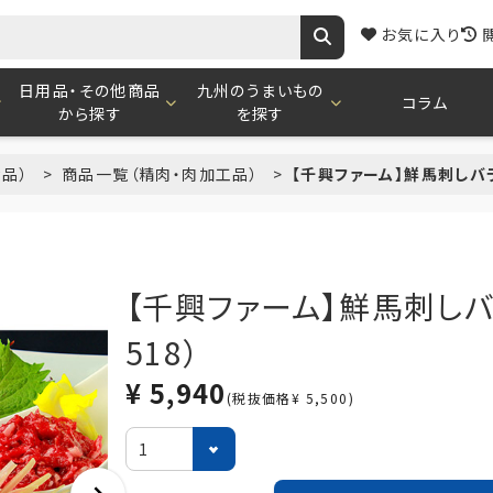
お気に入り
日用品・その他商品
九州のうまいもの
コラム
から探す
を探す
食品）
商品一覧（精肉・肉加工品）
【千興ファーム】鮮馬刺しバラ
【千興ファーム】鮮馬刺しバ
518）
¥ 5,940
(税抜価格¥ 5,500)