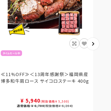
タイムセール中
≪11%OFF≫＜13周年感謝祭＞福岡県産
【A
博多和牛肩ロース サイコロステーキ 400g
ット
¥ 5,940
(税抜価格¥ 5,500)
通常価格 ¥ 6,700
(税抜価格¥ 6,204)