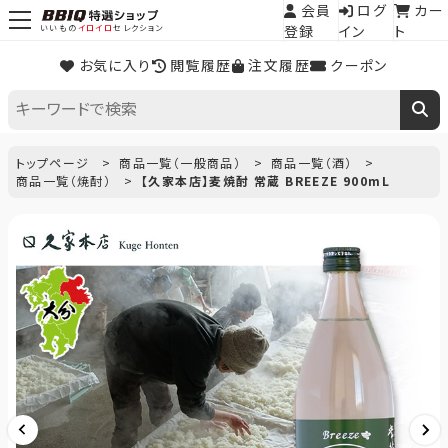
会員
ログ
カー
登録
イン
ト
いいもの
イロイロ
セレクション
お気に入り
閲覧履歴
注文履歴
クーポン
トップページ
商品一覧（一般商品）
商品一覧（酒）
商品一覧（焼酎）
【久家本店】麦焼酎 常蔵 BREEZE 900mL