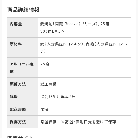
商品詳細情報
内容量
麦焼酎「常蔵 Breeze（ブリーズ）」25度
900mL×1本
原材料
麦（大分県産トヨノホシ）、麦麹（大分県産トヨノホ
シ）
アルコール度
25度
数
蒸留方法
減圧蒸留
酵母
協会焼酎用酵母4号
配送形態
常温
保存方法
常温保存 ※高温・直射日光を避けて保存