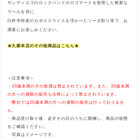
サンディエゴのロックバンドのロゴマークを使用した斬新な
ラベルを供に、
臼杵市特産のカボススライスを浮かべたソーダ割り等で、お
洒落にお楽しみください。
★
久家本店のその他商品はこちら
★
＜注意事項＞
・20歳未満の方
の飲酒は禁止されています。
また、
20歳未満
の方
への酒類の販売も法律によって禁止されています。
弊社では20歳未満の方への酒類の販売は行っておりませ
ん。
・商品受け取り後、必ずその日のうちに開梱し、商品の状態
をご確認ください。
・写真はイメージです。