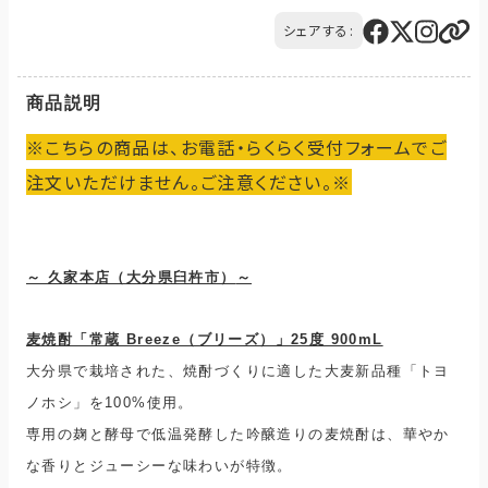
ご注文の商品と異なる商品が到着した場合には、商品の到着後
に発生します。
14日以内にQTnetお客さまセンターにお電話にてご連絡くださ
シェアする:
ご購入のお手続きの際、「お届け先入力」の画面にてお届け先情
い。
報をご入力後、送料をご確認いただけます。
交換または返品とさせていただきます。（送料は当社負担）
配送・送料について
商品説明
※こちらの商品は、お電話・らくらく受付フォームでご
注文いただけません。ご注意ください。※
～ 久家本店（大分県臼杵市）
～
麦焼酎「常蔵 Breeze（ブリーズ）」25度 900mL
大分県で栽培された、焼酎づくりに適した大麦新品種「トヨ
ノホシ」を100%使用。
専用の麹と酵母で低温発酵した吟醸造りの麦焼酎は、華やか
な香りとジューシーな味わいが特徴。