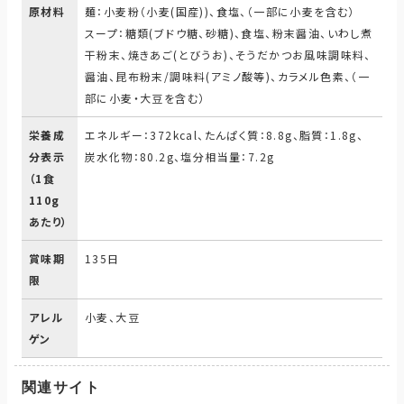
原材料
麺：小麦粉（小麦(国産))、食塩、（一部に小麦を含む）
スープ：糖類(ブドウ糖、砂糖)、食塩、粉末醤油、いわし煮
干粉末、焼きあご(とびうお)、そうだかつお風味調味料、
醤油、昆布粉末/調味料(アミノ酸等)、カラメル色素、（一
部に小麦・大豆を含む）
栄養成
エネルギー：372kcal、たんぱく質：8.8g、脂質：1.8g、
分表示
炭水化物：80.2g、塩分相当量：7.2g
（1食
110g
あたり）
賞味期
135日
限
アレル
小麦、大豆
ゲン
関連サイト