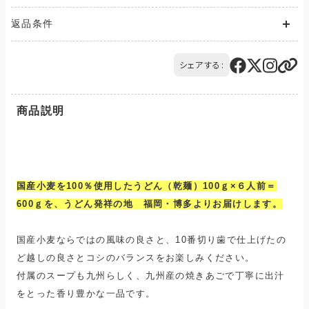
送料が発生する商品の場合、送料は配送方法や配送地域に応
返品条件
じて異なります。
また、複数の商品を同時にご購入された場合、送料は商品ごと
ご注文の商品と異なる商品が到着した場合には、商品の到着後
に発生します。
14日以内にQTnetお客さまセンターにお電話にてご連絡くださ
シェアする:
ご購入のお手続きの際、「お届け先入力」の画面にてお届け先情
い。
報をご入力後、送料をご確認いただけます。
交換または返品とさせていただきます。（送料は当社負担）
配送・送料について
商品説明
国産小麦を100％使用したうどん（乾麺）100ｇ×６人前＝
600ｇを、うどん発祥の地 福岡・博多よりお届けします。
国産小麦ならではの風味の良さと、10番切り歯で仕上げたの
ど越しの良さとコシのバランスをお楽しみください。
付属のスープも九州らしく、九州産の焼きあごで丁寧に出汁
をとった香り豊かな一品です。