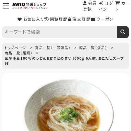
会員
ログ
カー
登録
イン
ト
いいもの
イロイロ
セレクション
お気に入り
閲覧履歴
注文履歴
クーポン
トップページ
商品一覧（一般商品）
商品一覧（食品）
商品一覧（麺類）
国産小麦100%のうどん６食まとめ買い（600g 6人前、あごだしスープ
付）