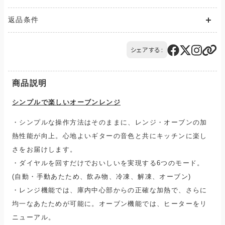
送料が発生する商品の場合、送料は配送方法や配送地域に応
返品条件
じて異なります。
また、複数の商品を同時にご購入された場合、送料は商品ごと
ご注文の商品と異なる商品が到着した場合には、商品の到着後
に発生します。
14日以内にQTnetお客さまセンターにお電話にてご連絡くださ
シェアする:
ご購入のお手続きの際、「お届け先入力」の画面にてお届け先情
い。
報をご入力後、送料をご確認いただけます。
交換または返品とさせていただきます。（送料は当社負担）
配送・送料について
商品説明
シンプルで楽しいオーブンレンジ
・シンプルな操作方法はそのままに、レンジ・オーブンの加
熱性能が向上。心地よいギターの音色と共にキッチンに楽し
さをお届けします。
・
ダイヤルを回すだけでおいしいを実現する6つのモード。
(自動・手動あたため、飲み物、冷凍、解凍、オーブン)
・
レンジ機能では、庫内中心部からの正確な加熱で、さらに
均一なあたためが可能に。オーブン機能では、ヒーターをリ
ニューアル。