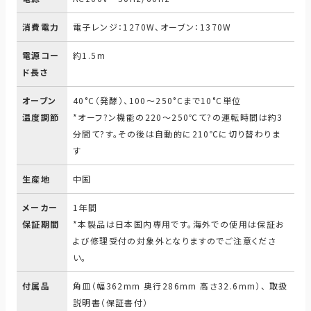
消費電力
電子レンジ：1270W、オーブン：1370W
電源コー
約1.5m
ド長さ
オーブン
40°C（発酵）、100～250°Cまで10°C単位
温度調節
*オーフ?ン機能の220～250℃て?の運転時間は約3
分間て?す。その後は自動的に210℃に切り替わりま
す
生産地
中国
メーカー
1年間
保証期間
*本製品は日本国内専用です。海外での使用は保証お
よび修理受付の対象外となりますのでご注意くださ
い。
付属品
角皿（幅362mm 奥行286mm 高さ32.6mm）、 取扱
説明書（保証書付）