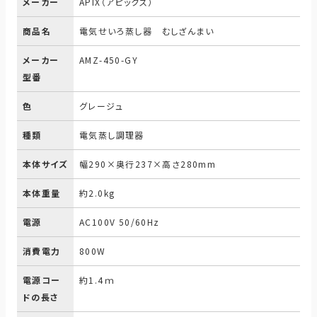
メーカー
APIX（アピックス）
商品名
電気せいろ蒸し器 むしざんまい
メーカー
AMZ-450-GY
型番
色
グレージュ
種類
電気蒸し調理器
本体サイズ
幅290×奥行237×高さ280mm
本体重量
約2.0kg
電源
AC100V 50/60Hz
消費電力
800W
電源コー
約1.4ｍ
ドの長さ