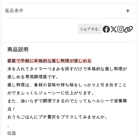
送料が発生する商品の場合、送料は配送方法や配送地域に応
返品条件
じて異なります。
また、複数の商品を同時にご購入された場合、送料は商品ごと
ご注文の商品と異なる商品が到着した場合には、商品の到着後
に発生します。
14日以内にQTnetお客さまセンターにお電話にてご連絡くださ
シェアする:
ご購入のお手続きの際、「お届け先入力」の画面にてお届け先情
い。
報をご入力後、送料をご確認いただけます。
交換または返品とさせていただきます。（送料は当社負担）
配送・送料について
商品説明
家庭で手軽に本格的な蒸し料理が楽しめる
水を入れてタイマーつまみを回すだけで
本格的な蒸し料理が
楽しめる専用調理器です。
蒸し料理は、食材の旨味や持ち味をしっかりと引き出すこと
ができ
ふっくらジューシーに仕上がります。
また、油いらずで調理できるのでとってもヘルシーで栄養満
点！
おうちごはんにプチ贅沢をプラスしてみませんか。
特徴