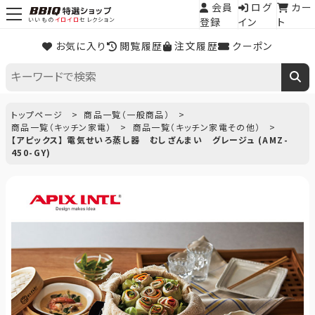
会員
ログ
カー
登録
イン
ト
いいもの
イロイロ
セレクション
お気に入り
閲覧履歴
注文履歴
クーポン
トップページ
商品一覧（一般商品）
商品一覧（キッチン家電）
商品一覧（キッチン家電その他）
【アピックス】 電気せいろ蒸し器 むしざんまい グレージュ (AMZ-
450-GY)