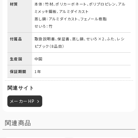
材質
本体：竹材、ポリカーボネート、ポリプロピレン、アル
ミメッキ鋼板、アルミダイカスト
蒸し鍋：アルミダイカスト、フェノール樹脂
せいろ：竹
付属品
取扱説明書、保証書、蒸し鍋、せいろ×2、ふた、レシ
ピブック（8品目）
生産国
中国
保証期間
1年
関連サイト
メーカーHP
関連商品