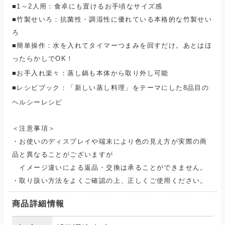
■
1～2人用：食卓にも置けるお手頃なサイズ感
■
竹製せいろ：抗菌性・調湿性に優れている本格的な竹製せい
ろ
■簡単操作：水を入れてタイマーつまみを回すだけ。あとはほ
ったらかしでOK！
■
お手入れ楽々：蒸し鍋も本体から取り外し可能
■
レシピブック：「新しい蒸し料理」をテーマにした8品目の
ヘルシーレシピ
＜注意事項＞
・お使いのディスプレイや端末により色の見え方が実際の商
品と異なることがございますが
イメージ違いによる返品・交換は承ることができません。
・取り扱い方法をよくご確認の上、正しくご使用ください。
商品詳細情報