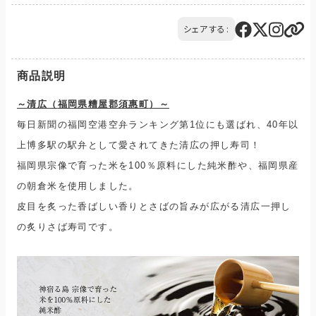
また、複数の商品を同時にご購入された場合、送料は商品ごと
ご注文の商品と異なる商品が到着した場合には、商品の到着後
に発生します。
14日以内にQTnetお客さまセンターにお電話にてご連絡くださ
シェアする:
ご購入のお手続きの際、「お届け先入力」の画面にてお届け先情
い。
報をご入力後、送料をご確認いただけます。
交換または返品とさせていただきます。（送料は当社負担）
配送・送料について
商品説明
～
清広（
福岡県糟屋郡須惠町
）～
毎日新聞の福岡空港空弁ランキング第1位にも選ばれ、40年以
上博多駅の駅弁として愛されてきた清広の押し寿司！
福岡県宗像で育った米を100％原料にした純米酢や、福岡県産
の朝倉米を使用しました。
皮目を炙った香ばしい香りとさばの旨みが広がる清広一押し
の炙りさば寿司です。