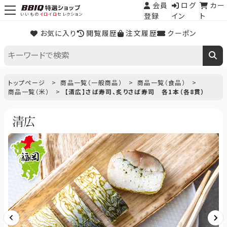
会員
ログ
カー
登録
イン
ト
いいもの
イロイロ
セレクション
お気に入り
閲覧履歴
注文履歴
クーポン
トップページ
商品一覧（一般商品）
商品一覧（食品）
商品一覧（米）
【清広】さば寿司、炙りさば寿司 各1本（各8貫）