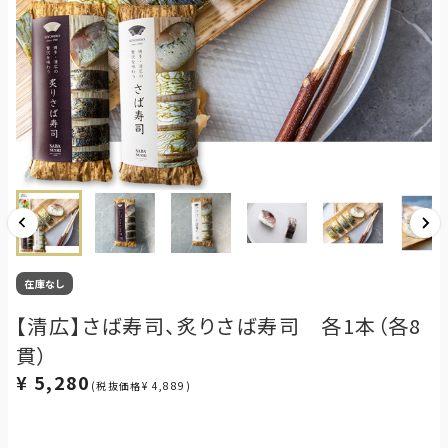
在庫なし
【清広】さば寿司、炙りさば寿司 各1本（各8
貫）
¥ 5,280
(税抜価格¥ 4,889)