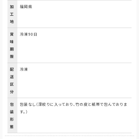
加
福岡県
工
地
賞
冷凍90日
味
期
限
配
冷凍
送
区
分
包
包装なし（深絞りに入っており、竹の皮と紙帯で包んでおりま
装
す。）
形
態