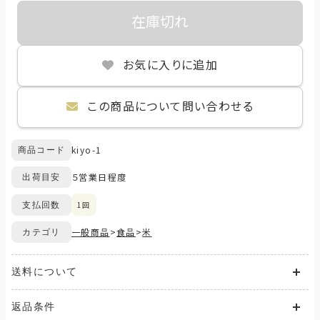
在庫切れ
お気に入りに追加
この商品について問い合わせる
kiyo-1
商品コード
５営業日程度
出荷目安
1回
支払回数
一般商品
>
食品
>
米
カテゴリ
送料について
送料が発生する商品の場合、送料は配送方法や配送地域に応
返品条件
じて異なります。