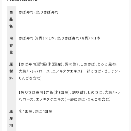
商
さば寿司、炙りさば寿司
品
名
内
さば寿司（8貫）×1本、炙りさば寿司（8貫）×1本
容
量
原
【さば寿司】酢飯(米(国産)、調味酢)、しめさば、とろろ昆布、
材
大葉/トレハロース、エノキタケエキス(一部にさば・ゼラチン・
料
りんごを含む)
【炙りさば寿司】酢飯(米(国産)、調味酢)、しめさば、大葉/トレ
ハロース、エノキタケエキス(一部にさば・りんごを含む）
原
米：国産、さば：国産
産
地