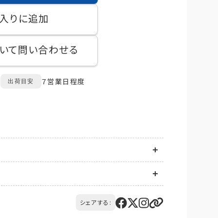
入りに追加
いて問い合わせる
７営業日程度
出荷目安
送地域に応じて異なります。
は商品ごとに発生します。
てお届け先情報をご入力後、送料をご確認いただけ
品の到着後14日以内にQTnetお客さまセンター
シェアする:
社負担）