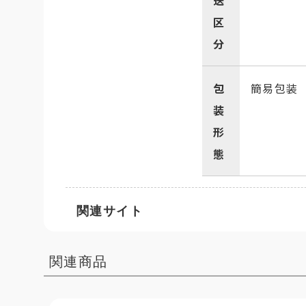
送
区
分
包
簡易包装
装
形
態
関連サイト
関連商品