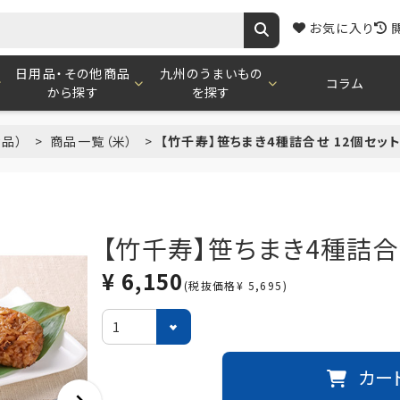
お気に入り
日用品・その他商品
九州のうまいもの
コラム
から探す
を探す
食品）
商品一覧（米）
【竹千寿】笹ちまき4種詰合せ 12個セッ
【竹千寿】笹ちまき4種詰合
¥ 6,150
(税抜価格¥ 5,695)
カー