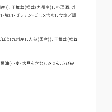
産))、干椎茸(椎茸(九州産))、料理酒、砂
肉・豚肉・ゼラチン・ごまを含む)、食塩／調
ごぼう(九州産)、人参(国産))、干椎茸(椎茸
、醤油(小麦・大豆を含む)、みりん、きび砂