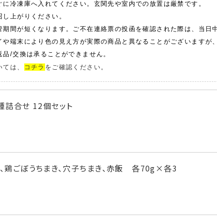
ぐに冷凍庫へ入れてください。玄関先や室内での放置は厳禁です。
召し上がりください。
管期間が短くなります。ご不在連絡票の投函を確認された際は、当日
イや端末により色の見え方が実際の商品と異なることがございますが
品/交換は承ることができません。
いては、
コチラ
をご確認ください。
種詰合せ 12個セット
、鶏ごぼうちまき、穴子ちまき、赤飯 各70g×各3