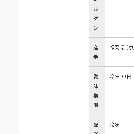
ル
ゲ
ン
産
福岡県（原
地
賞
冷凍90日
味
期
限
配
冷凍