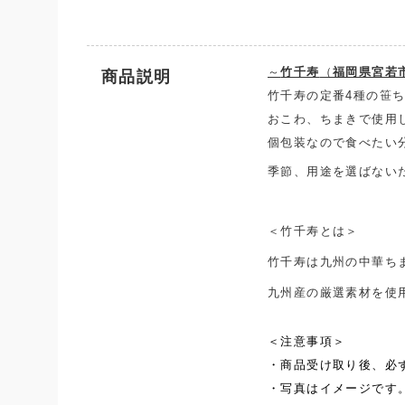
～
竹千寿
（
福岡県宮若
商品説明
竹千寿の定番4種の笹
おこわ、ちまきで使用
個包装なので食べたい
季節、用途を選ばない
＜竹千寿とは＞
竹千寿は九州の中華ち
九州産の厳選素材を使
＜注意事項＞
・商品受け取り後、必
・写真はイメージです