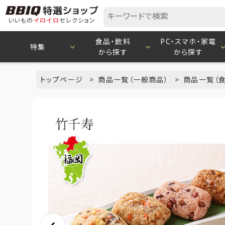
いいもの
イロイロ
セレクション
食品・飲料
PC・スマホ・家電
特集
から探す
から探す
トップページ
商品一覧（一般商品）
商品一覧（