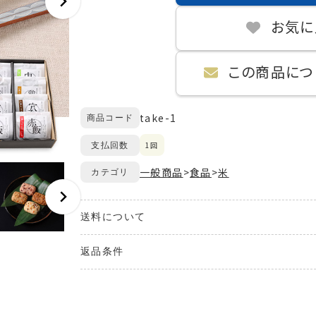
お気に
この商品につ
take-1
商品コード
1回
支払回数
一般商品
>
食品
>
米
カテゴリ
送料について
送料が発生する商品の場合、送料は配送方法や配
返品条件
また、複数の商品を同時にご購入された場合、送料
ご購入のお手続きの際、「お届け先入力」の画面に
ご注文の商品と異なる商品が到着した場合には、商
ます。
にお電話にてご連絡ください。
交換または返品とさせていただきます。（送料は当
配送・送料について