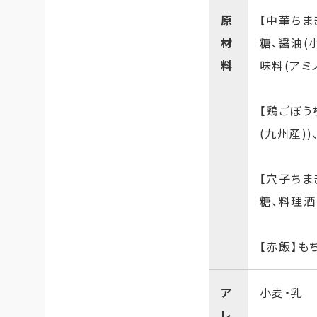
原
【中華ちま
材
糖、醤油(
料
味料(アミ
【鶏ごぼう
(九州産)
【穴子ちま
糖、料理酒
【赤飯】も
ア
小麦・乳
レ