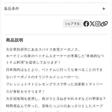
送料が発生する商品の場合、送料は配送方法や配送地域に応
返品条件
じて異なります。
また、複数の商品を同時にご購入された場合、送料は商品ごと
ご注文の商品と異なる商品が到着した場合には、商品の到着後
に発生します。
14日以内にQTnetお客さまセンターにお電話にてご連絡くださ
シェアする:
ご購入のお手続きの際、「お届け先入力」の画面にてお届け先情
い。
報をご入力後、送料をご確認いただけます。
交換または返品とさせていただきます。（送料は当社負担）
配送・送料について
商品説明
大分県別府市にあるスパイス食堂クーポノス。
ホーチミン出身の
ベトナム人オーナーが考案した
”本格的なベ
トナム料理”を
提供しております！
日本国内はもとより、ベトナムに行っても食べることのでき
ないクーポノスのオリジナルメニューの一つ。
フレッシュトマトとレモングラスで作った自家製トマトソー
スが食欲をそそります！
大分冠地鶏を使用し、肉ガラと玉ねぎや白ネギなどの野菜を?
時間煮込んで作った、旨味たっぷりのあっさりとしたスープ