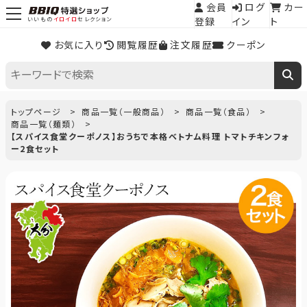
会員
ログ
カー
登録
イン
ト
いいもの
イロイロ
セレクション
お気に入り
閲覧履歴
注文履歴
クーポン
トップページ
商品一覧（一般商品）
商品一覧（食品）
商品一覧（麺類）
【スパイス食堂クーポノス】おうちで本格ベトナム料理 トマトチキンフォ
ー2食セット