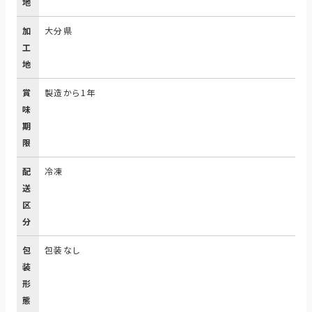
地
加
大分県
工
地
賞
製造から1年
味
期
限
配
冷凍
送
区
分
包
包装なし
装
形
態