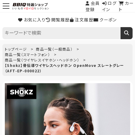
会員
ログ
カー
登録
イン
ト
いいもの
イロイロ
セレクション
お気に入り
閲覧履歴
注文履歴
クーポン
トップページ
商品一覧（一般商品）
商品一覧（スマートフォン）
商品一覧（ワイヤレスイヤホン・ヘッドホン）
【Shokz】骨伝導ワイヤレスヘッドホン OpenMove スレートグレー
（AFT-EP-000022）