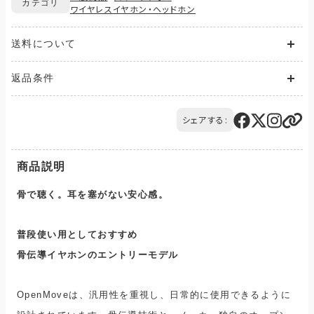
カテゴリ
ワイヤレスイヤホン・ヘッドホン
送料について
送料が発生する商品の場合、送料は配送方法や配送地域に応
返品条件
じて異なります。
また、複数の商品を同時にご購入された場合、送料は商品ごと
ご注文の商品と異なる商品が到着した場合には、商品の到着後
に発生します。
14日以内にQTnetお客さまセンターにお電話にてご連絡くださ
シェアする:
ご購入のお手続きの際、「お届け先入力」の画面にてお届け先情
い。
報をご入力後、送料をご確認いただけます。
交換または返品とさせていただきます。（送料は当社負担）
配送・送料について
商品説明
骨で聴く。耳を塞がない安心感。
普段使い用としておすすめ
骨伝導イヤホンの
エントリーモデル
OpenMoveは、汎用性を重視し、日常的に使用できるように