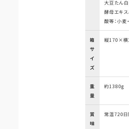
大豆たん白
酵母エキス
酸等：小麦
箱
縦170×横
サ
イ
ズ
重
約1380g
量
賞
常温720
味