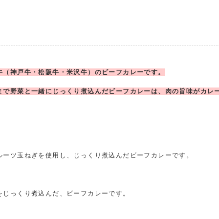
にお電話にてご連絡ください。
交換または返品とさせていただきます。（送料は当
配送・送料について
牛（神戸牛・松阪牛・米沢牛）のビーフカレーです。
まで野菜と一緒にじっくり煮込んだビーフカレーは、肉の旨味がカレ
】
ルーツ玉ねぎを使用し、じっくり煮込んだビーフカレーです。
】
をじっくり煮込んだ、ビーフカレーです。
】