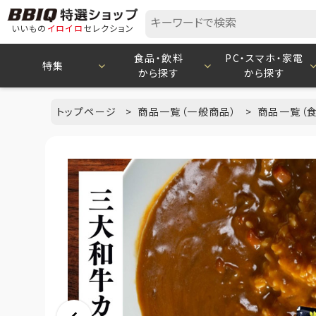
いいもの
イロイロ
セレクション
食品・飲料
PC・スマホ・家電
特集
から探す
から探す
トップページ
商品一覧（一般商品）
商品一覧（