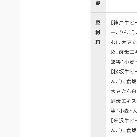
容
原
【神戸牛ビ
材
ー、りんご
料
む）、大豆
め、酵母エ
酸等：小麦
【松坂牛ビ
んご）、食
大豆たん白
酵母エキス
等：小麦・
【米沢牛ビ
んご）、食