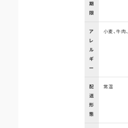
期
限
ア
小麦、牛肉
レ
ル
ギ
ー
配
常温
送
形
態