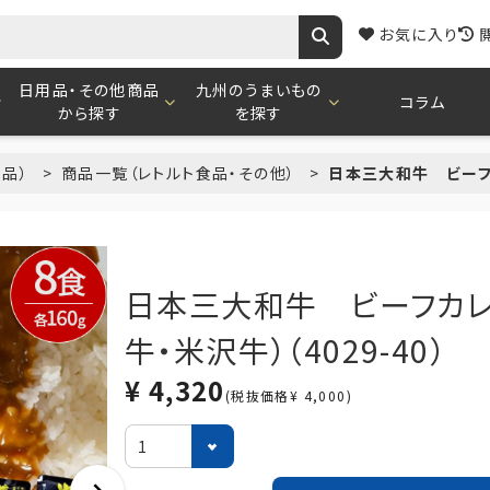
お気に入り
日用品・その他商品
九州のうまいもの
コラム
から探す
を探す
食品）
商品一覧（レトルト食品・その他）
日本三大和牛 ビーフカ
日本三大和牛 ビーフカレ
牛・米沢牛）（4029-40）
¥ 4,320
(税抜価格¥ 4,000)