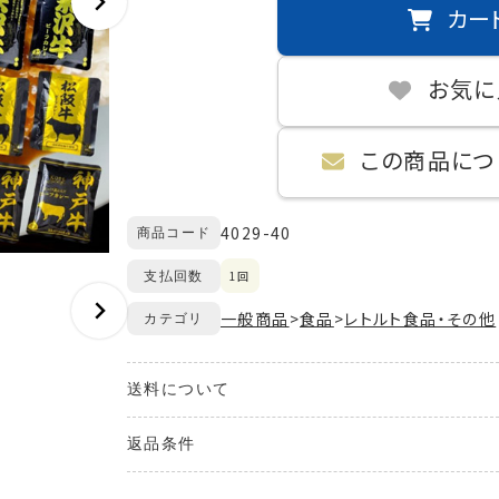
カー
お気に
この商品につ
4029-40
商品コード
1回
支払回数
一般商品
>
食品
>
レトルト食品・その他
カテゴリ
送料について
送料が発生する商品の場合、送料は配送方法や配
返品条件
また、複数の商品を同時にご購入された場合、送料
ご購入のお手続きの際、「お届け先入力」の画面に
ご注文の商品と異なる商品が到着した場合には、商
ます。