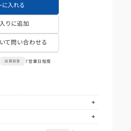
トに入れる
入りに追加
いて問い合わせる
７営業日程度
出荷目安
送地域に応じて異なります。
は商品ごとに発生します。
てお届け先情報をご入力後、送料をご確認いただけ
品の到着後14日以内にQTnetお客さまセンター