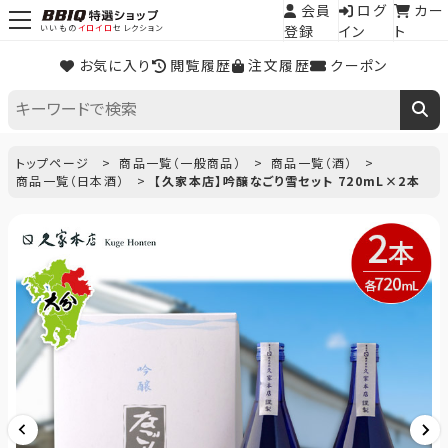
会員
ログ
カー
登録
イン
ト
いいもの
イロイロ
セレクション
お気に入り
閲覧履歴
注文履歴
クーポン
トップページ
商品一覧（一般商品）
商品一覧（酒）
商品一覧（日本酒）
【久家本店】吟醸なごり雪セット 720mL×2本