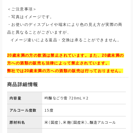
＜ご注意事項＞
・写真はイメージです。
・お使いのディスプレイや端末により色の見え方が実際の商
品と異なることがございますが、
イメージ違いによる返品・交換は承ることができません。
20歳未満の方
の飲酒は禁止されています。
また、
20歳未満の
方
への酒類の販売も法律によって禁止されています。
弊社では20歳未満の方への酒類の販売は行っておりません。
商品詳細情報
内容量
吟醸なごり雪 720mL×2
アルコール度数
15度
原材料名
米（国産）、米麹（国産米）、醸造アルコール