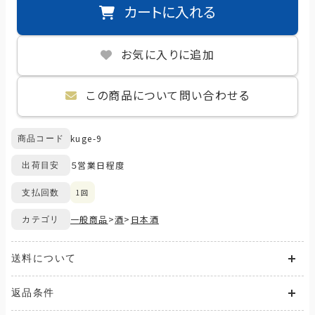
カートに入れる
お気に入りに追加
この商品について問い合わせる
kuge-9
商品コード
５営業日程度
出荷目安
1回
支払回数
一般商品
>
酒
>
日本酒
カテゴリ
送料について
送料が発生する商品の場合、送料は配送方法や配送地域に応
返品条件
じて異なります。
また、複数の商品を同時にご購入された場合、送料は商品ごと