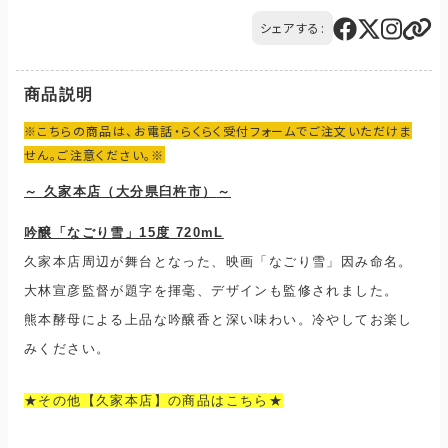
ご注文の商品と異なる商品が到着した場合には、商品の到着後
に発生します。
14日以内にQTnetお客さまセンターにお電話にてご連絡くださ
シェアする:
ご購入のお手続きの際、「お届け先入力」の画面にてお届け先情
い。
報をご入力後、送料をご確認いただけます。
交換または返品とさせていただきます。（送料は当社負担）
配送・送料について
商品説明
※こちらの商品は、お電話・らくらく受付フォームでご注文いただけま
せん。ご注意ください。※
～ 久家本店（大分県臼杵市）
～
吟醸「なごり雪」15度 720mL
久家本店周辺が舞台となった、映画「なごり雪」因み命名。
大林宣彦監督が題字を揮毫、デザインも監修されました。
熊本酵母による上品な吟醸香と深い味わい。冷やしてお楽し
みください。
★その他【久家本店】の商品はこちら★