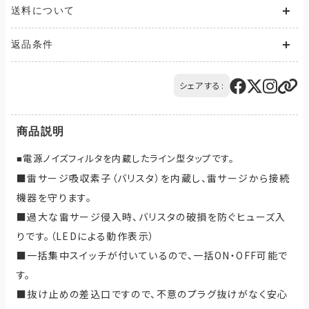
送料について
送料が発生する商品の場合、送料は配送方法や配送地域に応
返品条件
じて異なります。
また、複数の商品を同時にご購入された場合、送料は商品ごと
ご注文の商品と異なる商品が到着した場合には、商品の到着後
に発生します。
14日以内にQTnetお客さまセンターにお電話にてご連絡くださ
シェアする:
ご購入のお手続きの際、「お届け先入力」の画面にてお届け先情
い。
報をご入力後、送料をご確認いただけます。
交換または返品とさせていただきます。（送料は当社負担）
配送・送料について
商品説明
電源ノイズフィルタを内蔵したライン型タップです。
■
■雷サージ吸収素子（バリスタ）を内蔵し、雷サージから接続
機器を守ります。
■過大な雷サージ侵入時、バリスタの破損を防ぐヒューズ入
りです。（LEDによる動作表示）
■一括集中スイッチが付いているので、一括ON・OFF可能で
す。
■抜け止めの差込口ですので、不意のプラグ抜けがなく安心