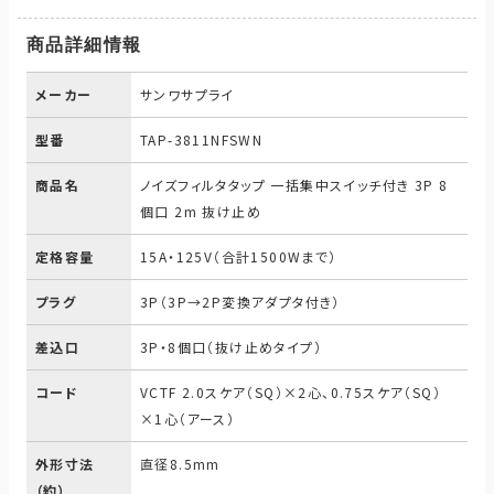
商品詳細情報
メーカー
サンワサプライ
型番
TAP-3811NFSWN
商品名
ノイズフィルタタップ 一括集中スイッチ付き 3P 8
個口 2m 抜け止め
定格容量
15A・125V（合計1500Wまで）
プラグ
3P（3P→2P変換アダプタ付き）
差込口
3P・8個口（抜け止めタイプ）
コード
VCTF 2.0スケア（SQ）×2心、0.75スケア（SQ）
×1心（アース）
外形寸法
直径8.5mm
（約）