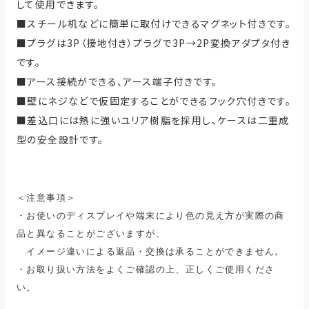
して使用できます。
■スチール机などに簡単に取付けできるマグネット付きです。
■プラグは3P（接地付き）プラグで3P→2P変換アダプタ付き
です。
■アース接続ができる、アース端子付きです。
■壁にネジなどで仮固定することができるフック穴付きです。
■差込口には熱に強いユリア樹脂を採用し、ケースは二重成
型の安全設計です。
＜注意事項＞
・お使いのディスプレイや端末により色の見え方が実際の商
品と異なることがございますが、
イメージ違いによる返品・交換は承ることができません。
・お取り扱い方法をよくご確認の上、正しくご使用くださ
い。