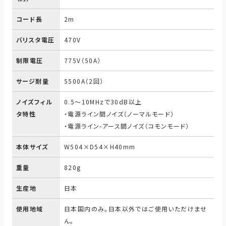
コード長
2m
バリスタ電圧
470V
制限電圧
775V（50A）
サージ耐量
5500A（2回）
ノイズフィル
0.5～10MHzで30dB以上
タ特性
・電源ライン間ノイズ（ノーマルモード）
・電源ライン-アース間ノイズ（コモンモード）
本体サイズ
W504×D54×H40mm
重量
820g
生産地
日本
使用地域
日本国内のみ。日本以外ではご使用いただけませ
ん。