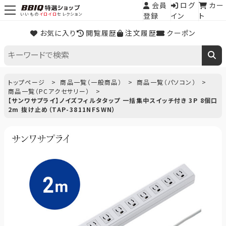
会員
ログ
カー
登録
イン
ト
いいもの
イロイロ
セレクション
お気に入り
閲覧履歴
注文履歴
クーポン
トップページ
商品一覧（一般商品）
商品一覧（パソコン）
商品一覧（PCアクセサリー）
【サンワサプライ】ノイズフィルタタップ 一括集中スイッチ付き 3P 8個口
2m 抜け止め（TAP-3811NFSWN）