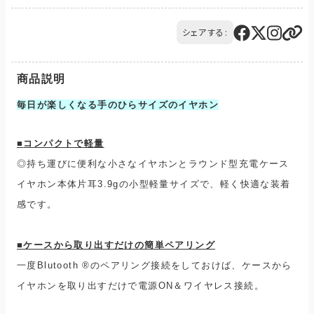
また、複数の商品を同時にご購入された場合、送料は商品ごと
ご注文の商品と異なる商品が到着した場合には、商品の到着後
に発生します。
14日以内にQTnetお客さまセンターにお電話にてご連絡くださ
シェアする:
ご購入のお手続きの際、「お届け先入力」の画面にてお届け先情
い。
報をご入力後、送料をご確認いただけます。
交換または返品とさせていただきます。（送料は当社負担）
配送・送料について
商品説明
毎日が楽しくなる手のひらサイズのイヤホン
■
コンパクトで軽量
◎持ち運びに便利な小さなイヤホンとラウンド型充電ケース
イヤホン本体片耳3.9gの小型軽量サイズで、軽く快適な装着
感です。
■ケースから取り出すだけの簡単ペアリング
一度Blutooth ®のペアリング接続をしておけば、ケースから
イヤホンを取り出すだけで電源ON＆ワイヤレス接続。