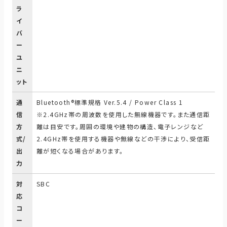
ラ
イ
バ
ー
ユ
ニ
ット
通
Bluetooth®標準規格 Ver.5.4 / Power Class 1
信
※2.4GHz帯の周波数を使用した無線機器です。また通信距
方
離は目安です。周囲の環境や建物の構造、電子レンジなど
式/
2.4GHz帯を使用する機器や無線などの干渉により、受信距
出
離が短くなる場合があります。
力
対
SBC
応
コ
ー