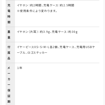
充
イヤホン：約2時間、充電ケース：約2.5時間
電
※使用条件により変わります。
時
間
重
イヤホン（片耳）：約3.9g、充電ケース：約30g
量
付
イヤーピースXS・S・M・L各2個、充電ケース、充電用USBケ
属
ーブル、ロゴステッカー
品
メ
１年
ー
カ
ー
保
証
期