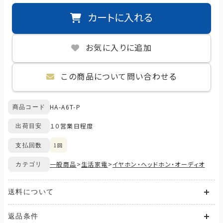
カートに入れる
お気に入りに追加
この商品について問い合わせる
HA-A6T-P
商品コード
１０営業日程度
出荷目安
1回
支払回数
一般商品
>
生活家電
>
イヤホン・ヘッドホン・オーディオ
カテゴリ
送料について
送料が発生する商品の場合、送料は配送方法や配送地域に応
返品条件
じて異なります。