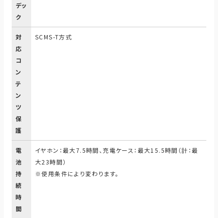
デッ
ク
対
SCMS-T方式
応
コ
ン
テ
ン
ツ
保
護
電
イヤホン：最大7.5時間、充電ケース：最大15.5時間（計：最
池
大23時間）
持
※使用条件により変わります。
続
時
間