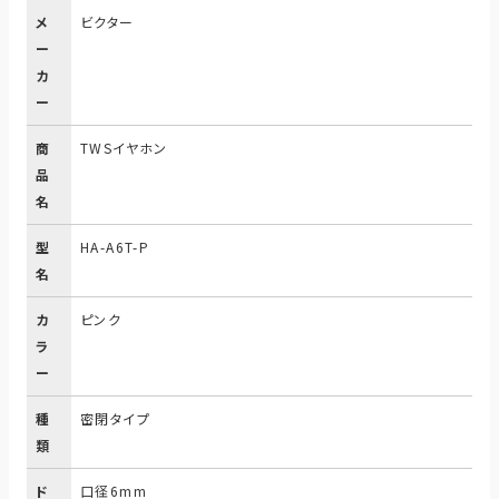
メ
ビクター
ー
カ
ー
商
TWSイヤホン
品
名
型
HA-A6T-P
名
カ
ピンク
ラ
ー
種
密閉タイプ
類
ド
口径6mm