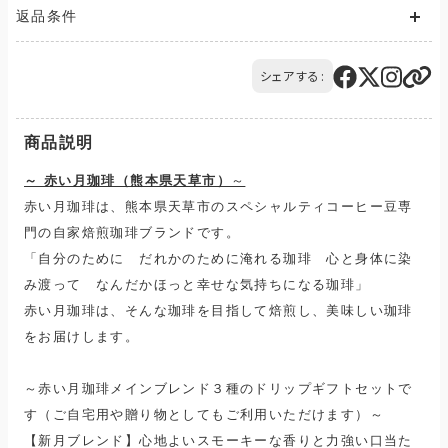
送料が発生する商品の場合、送料は配送方法や配送地域に応
返品条件
じて異なります。
また、複数の商品を同時にご購入された場合、送料は商品ごと
ご注文の商品と異なる商品が到着した場合には、商品の到着後
に発生します。
14日以内にQTnetお客さまセンターにお電話にてご連絡くださ
シェアする:
ご購入のお手続きの際、「お届け先入力」の画面にてお届け先情
い。
報をご入力後、送料をご確認いただけます。
交換または返品とさせていただきます。（送料は当社負担）
配送・送料について
商品説明
～ 赤い月珈琲（熊本県天草市）
～
赤い月珈琲は、熊本県天草市のスペシャルティコーヒー豆専
門の自家焙煎珈琲ブランドです。
「自分のために だれかのために淹れる珈琲 心と身体に染
み渡って なんだかほっと幸せな気持ちになる珈琲」
赤い月珈琲は、そんな珈琲を目指して焙煎し、美味しい珈琲
をお届けします。
～赤い月珈琲メインブレンド３種のドリップギフトセットで
す（ご自宅用や贈り物としてもご利用いただけます）～
【新月ブレンド】心地よいスモーキーな香りと力強い口当た