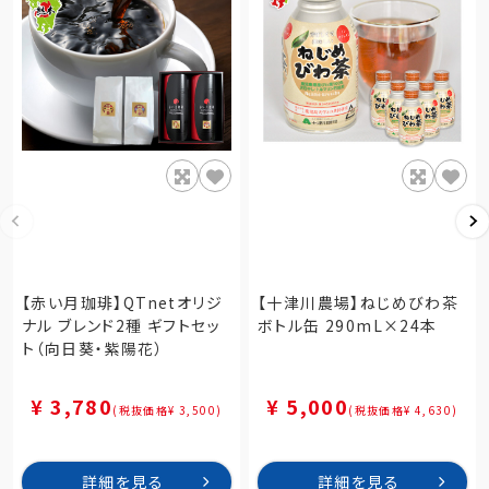
【赤い月珈琲】QTnetオリジ
【十津川農場】ねじめびわ茶
ナル ブレンド2種 ギフトセッ
ボトル缶 290mL×24本
ト（向日葵・紫陽花）
¥ 3,780
¥ 5,000
(税抜価格¥ 3,500)
(税抜価格¥ 4,630)
詳細を見る
詳細を見る