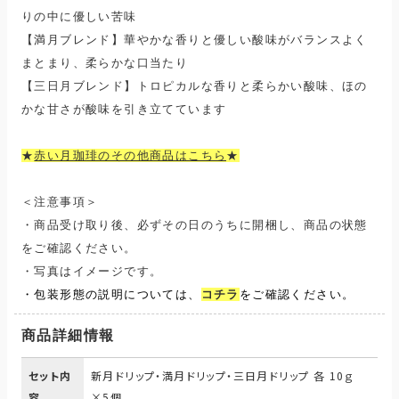
りの中に優しい苦味
【満月ブレンド】華やかな香りと優しい酸味がバランスよく
まとまり、柔らかな口当たり
【三日月ブレンド】トロピカルな香りと柔らかい酸味、ほの
かな甘さが酸味を引き立てています
★
赤い月珈琲のその他商品はこちら
★
＜注意事項＞
・商品受け取り後、必ずその日のうちに開梱し、商品の状態
をご確認ください。
・写真はイメージです。
・包装形態の説明については、
コチラ
をご確認ください。
商品詳細情報
セット内
新月ドリップ・満月ドリップ・三日月ドリップ 各 10ｇ
容
×5個