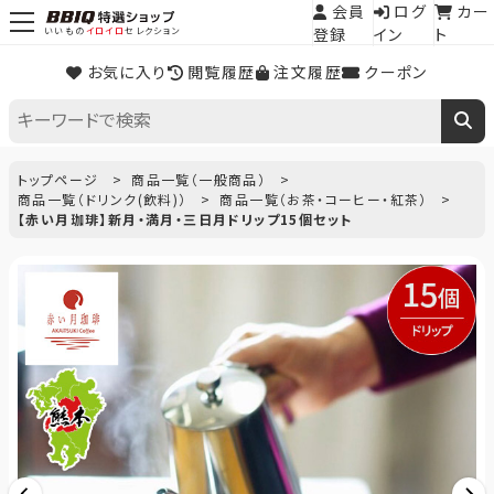
会員
ログ
カー
登録
イン
ト
いいもの
イロイロ
セレクション
お気に入り
閲覧履歴
注文履歴
クーポン
トップページ
商品一覧（一般商品）
商品一覧（ドリンク(飲料)）
商品一覧（お茶・コーヒー・紅茶）
【赤い月珈琲】新月・満月・三日月ドリップ15個セット