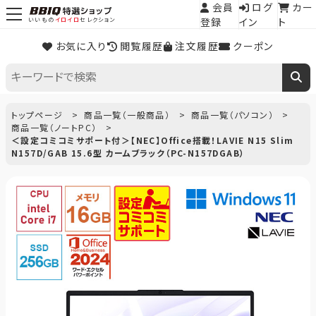
会員
ログ
カー
登録
イン
ト
いいもの
イロイロ
セレクション
お気に入り
閲覧履歴
注文履歴
クーポン
トップページ
商品一覧（一般商品）
商品一覧（パソコン）
商品一覧（ノートPC）
＜設定コミコミサポート付＞【NEC】Office搭載！LAVIE N15 Slim
N157D/GAB 15.6型 カームブラック（PC-N157DGAB）