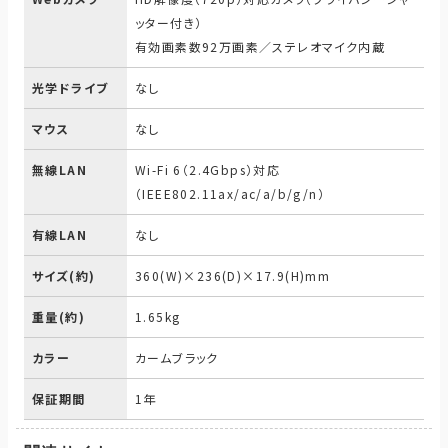
ッター付き）
有効画素数92万画素／ステレオマイク内蔵
光学ドライブ
なし
マウス
なし
無線LAN
Wi-Fi 6（2.4Gbps）対応
（IEEE802.11ax/ac/a/b/g/n）
有線LAN
なし
サイズ(約)
360(W)×236(D)×17.9(H)mm
重量(約)
1.65kg
カラー
カームブラック
保証期間
1年