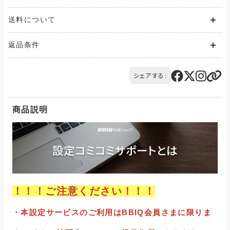
送料について
送料が発生する商品の場合、送料は配送方法や配送地域に応
返品条件
じて異なります。
また、複数の商品を同時にご購入された場合、送料は商品ごと
ご注文の商品と異なる商品が到着した場合には、商品の到着後
に発生します。
14日以内にQTnetお客さまセンターにお電話にてご連絡くださ
シェアする:
ご購入のお手続きの際、「お届け先入力」の画面にてお届け先情
い。
報をご入力後、送料をご確認いただけます。
交換または返品とさせていただきます。（送料は当社負担）
配送・送料について
商品説明
！！！ご注意ください！！！
・本設定サービスのご利用はBBIQ会員さまに限りま