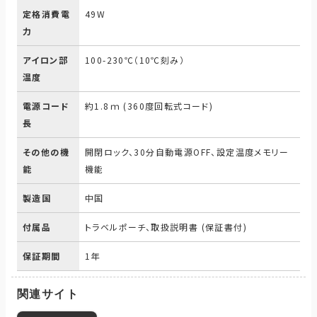
定格消費電
49W
力
アイロン部
100-230℃（10℃刻み）
温度
電源コード
約1.8ｍ (360度回転式コード)
長
その他の機
開閉ロック、30分自動電源OFF、設定温度メモリー
能
機能
製造国
中国
付属品
トラベルポーチ、取扱説明書 (保証書付)
保証期間
1年
関連サイト