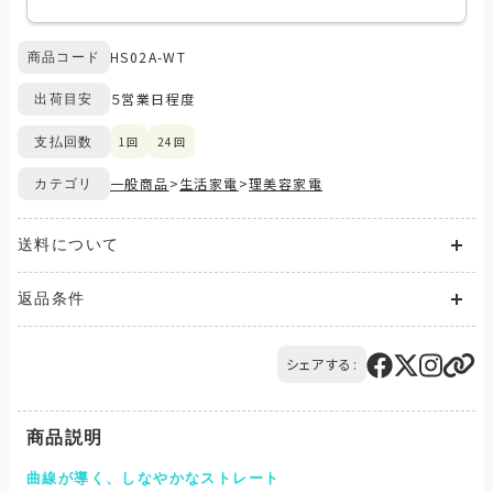
HS02A-WT
商品コード
５営業日程度
出荷目安
1回
24回
支払回数
一般商品
>
生活家電
>
理美容家電
カテゴリ
送料について
送料が発生する商品の場合、送料は配送方法や配送地域に応
返品条件
じて異なります。
また、複数の商品を同時にご購入された場合、送料は商品ごと
ご注文の商品と異なる商品が到着した場合には、商品の到着後
に発生します。
14日以内にQTnetお客さまセンターにお電話にてご連絡くださ
シェアする:
ご購入のお手続きの際、「お届け先入力」の画面にてお届け先情
い。
報をご入力後、送料をご確認いただけます。
交換または返品とさせていただきます。（送料は当社負担）
配送・送料について
商品説明
曲線が導く、しなやかなストレート