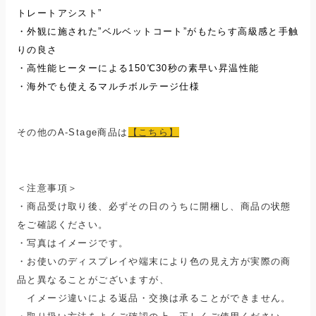
トレートアシスト”
・外観に施された”ベルベットコート”がもたらす高級感と手触
りの良さ
・高性能ヒーターによる150℃30秒の素早い昇温性能
・海外でも使えるマルチボルテージ仕様
その他のA-Stage商品は
【こちら】
＜注意事項＞
・
商品受け取り後、必ずその日のうちに開梱し、商品の状態
をご確認ください。
・
写真はイメージです。
・お使いの
ディスプレイ
や端末により色の見え方が実際の商
品と異なることがございますが、
イメージ違いによる返品・交換は承ることができません。