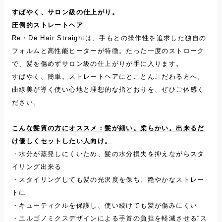
すばやく、サロン級の仕上がり。
圧倒的ストレートヘア
Re・De Hair Straightは、手もとの操作性を追求した独自の
フォルムと高性能ヒーターが特徴。たった一度のストローク
で、髪を傷めずサロン級の仕上がりが手に入ります。
すばやく、簡単。ストレートヘアにとことんこだわる方へ。
曲線美が導く使い心地と理想的な指どおりを、ぜひご体感く
ださい。
こんな髪質の方にオススメ：髪が細い。柔らかい。出来るだ
け優しくセットしたい人向け。
・水分が蒸発しにくいため、髪の水分損失を抑えながらスタ
イリング出来る
・スタイリングしても髪の光沢度を保ち、艶やかなストレー
トに
・キューティクルを保護し、使い続けても髪が傷みにくい
・エルゴノミクスデザインによる手首の負担を軽減させる“ス