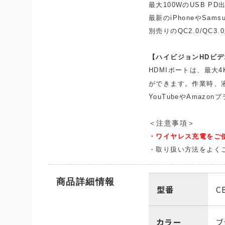
最大100WのUSB 
最新のiPhoneやS
別売りのQC2.0/Q
【ハイビジョンHDビデ
HDMIポートは、最大
ができます。作業時、
YouTubeやAma
＜注意事項＞
・ワイヤレス充電をご
・取り扱い方法をよく
商品詳細情報
型番
C
カラー
ブ