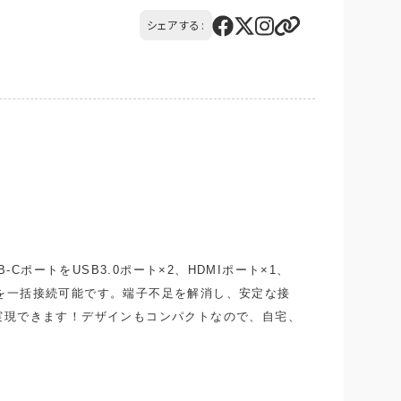
品の到着後14日以内にQTnetお客さまセンター
シェアする:
社負担）
ポートをUSB3.0ポート×2、HDMIポート×1、
機器を一括接続可能です。端子不足を解消し、安定な接
実現できます！デザインもコンパクトなので、自宅、