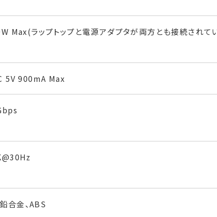
0W Max(ラップトップと電源アダプタが両方とも接続されて
C 5V 900mA Max
Gbps
K@30Hz
鉛合金、ABS