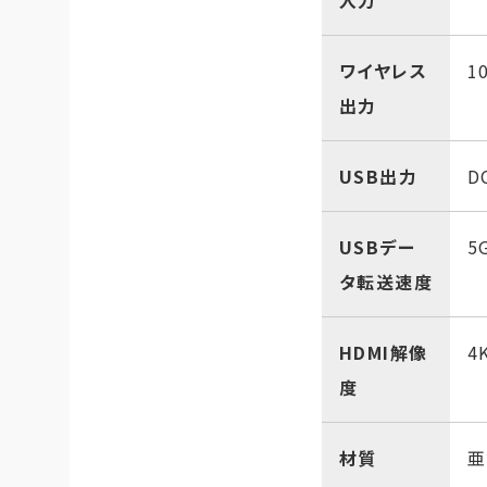
入力
ワイヤレス
1
出力
USB出力
D
USBデー
5
タ転送速度
HDMI解像
4
度
材質
亜