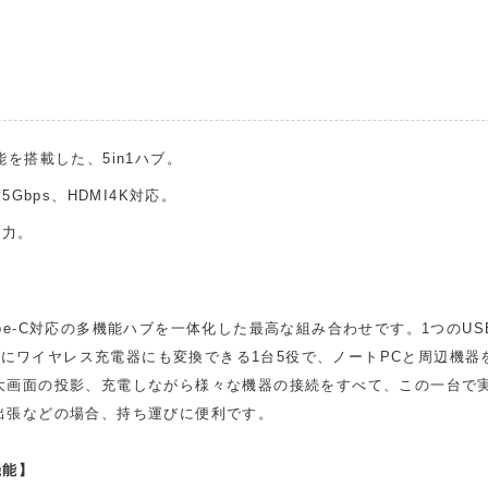
ご注文の商品と異なる商品が到着した場合には、商
ます。
にお電話にてご連絡ください。
交換または返品とさせていただきます。（送料は当
配送・送料について
能を搭載した、5in1ハブ。
5Gbps、HDMI4K対応。
出力。
e-C対応の多機能ハブを一体化した最高な組み合わせです。1つのUSB-C
1、更にワイヤレス充電器にも変換できる1台5役で、ノートPCと周辺
大画面の投影、充電しながら様々な機器の接続をすべて、この一台で
出張などの場合、持ち運びに便利です。
機能】