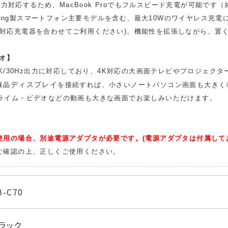
PD出力対応するため、MacBook Proでもフルスピード充電が可能
amsung製スマートフォン主要モデルを含む、最大10Wのワイヤレス
C3.0対応充電器を合わせてご利用ください)。機能性を拡張しながら、
オ】
4K/30Hz出力に対応しており、4K対応の大画面テレビやプロジェク
液晶
ディスプレイ
を接続すれば、小さいノートパソコン画面も大きく
zonプライム・ビデオなどの動画も大きな画面でお楽しみいただけます。
使用の場合、別途電源アダプタが必要です。(電源アダプタは付属して
ご確認の上、正しくご使用ください。
B-C70
ラック