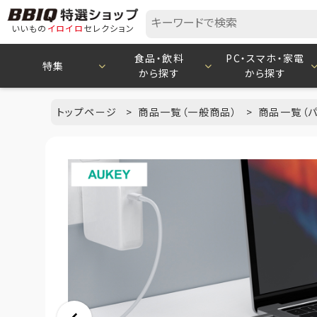
いいもの
イロイロ
セレクション
食品・飲料
PC・スマホ・家電
特集
から探す
から探す
トップページ
商品一覧（一般商品）
商品一覧（