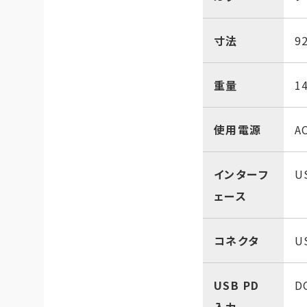
寸法
9
重量
1
使用電源
A
インターフ
U
ェース
コネクタ
U
USB PD
D